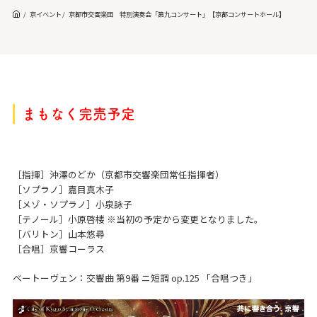
京イベント
京都市交響楽団 特別演奏会「第九コンサート」【京都コンサートホール】
まもなく完売予定
［指揮］沖澤のどか（京都市交響楽団常任指揮者）
［ソプラノ］嘉目真木子
［メゾ・ソプラノ］小泉詠子
［テノール］小原啓楼 ※当初の予定から変更となりました。
［バリトン］山本悠尋
［合唱］京響コーラス
ベートーヴェン：交響曲 第9番 ニ短調 op.125 「合唱つき」