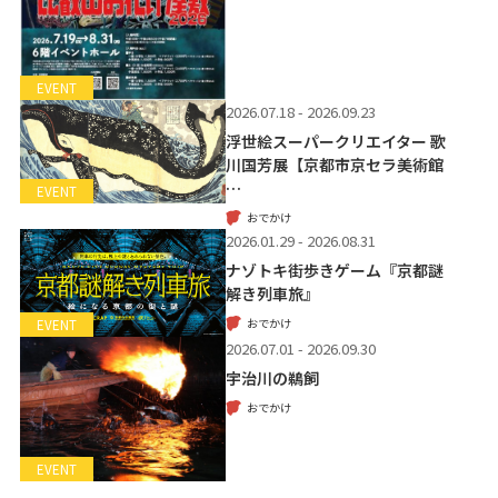
EVENT
2026.07.18 - 2026.09.23
浮世絵スーパークリエイター 歌
川国芳展【京都市京セラ美術館
…
EVENT
おでかけ
2026.01.29 - 2026.08.31
ナゾトキ街歩きゲーム『京都謎
解き列車旅』
おでかけ
EVENT
2026.07.01 - 2026.09.30
宇治川の鵜飼
おでかけ
EVENT