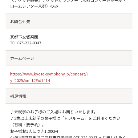
《チケット販売》チケットカウンター（京都コンサートホール・
ロームシアター京都）のみ
お問合せ先
京都市交響楽団
TEL
075-222-0347
ホームページ
https://www.kyoto-symphony.jp/concert/?
y=2025&m=12#id1414
補足情報
♪未就学のお子様のご入場はお断りいたします。
♪1歳以上未就学のお子様は「託児ルーム」をご利用ください
（有料・要予約）。
お子様お1人につき1,000円
公演1週間前までに京都市交響楽団 075-222-0347 へお申し込みく