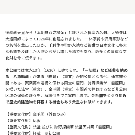
後醍醐天皇から「本朝無双之禅苑」と評された禅宗の名刹、大徳寺は
大燈国師によって1326年に創建されました。 一休宗純や沢庵宗彭など
の名僧を輩出したほか、千利休や狩野永徳など後世の日本文化に多大
な影響を及ぼした人物たちが活躍した場でもあり、数多くの貴重な文
化財を今に伝えます。
本公開では寛永13年（1636）に建てられ、
「一切経」など経典を納め
る「八角輪蔵」がある「経蔵」（重文）が初公開
となる他、通常非公
開である、聚楽第の遺構と伝わる国宝の唐門、狩野探幽が「雲龍図」
を描いた法堂（重文）、金毛閣（重文）を間近で拝観するなど非公開
区域の伽藍の数々を、解説付きでご案内します。
金毛閣をくぐり間近
で歴史的建造物を拝観する機会もあり
貴重な体験ができます。
【重要文化財】金毛閣（外観のみ）
【重要文化財】仏殿
【重要文化財】法堂 並びに 狩野探幽筆 法堂天井画『雲龍図』
【重要文化財】経蔵 ※初公開