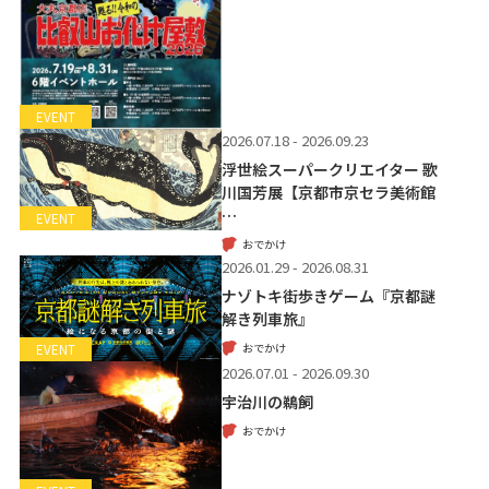
EVENT
2026.07.18 - 2026.09.23
浮世絵スーパークリエイター 歌
川国芳展【京都市京セラ美術館
…
EVENT
おでかけ
2026.01.29 - 2026.08.31
ナゾトキ街歩きゲーム『京都謎
解き列車旅』
おでかけ
EVENT
2026.07.01 - 2026.09.30
宇治川の鵜飼
おでかけ