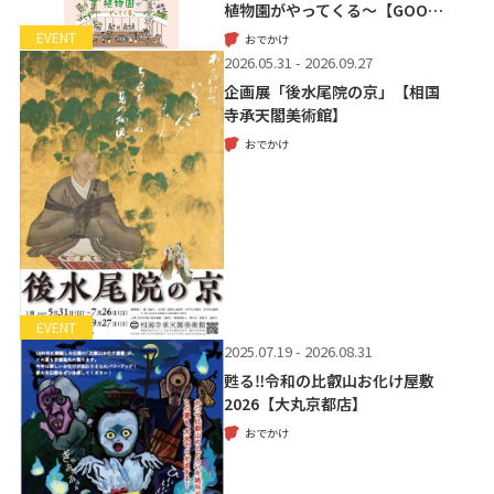
植物園がやってくる～【GOO…
EVENT
おでかけ
2026.05.31 - 2026.09.27
企画展「後水尾院の京」【相国
寺承天閣美術館】
おでかけ
EVENT
2025.07.19 - 2026.08.31
甦る‼令和の比叡山お化け屋敷
2026【大丸京都店】
おでかけ