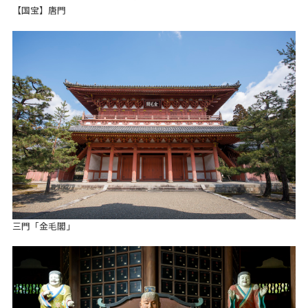
【国宝】唐門
三門「金毛閣」