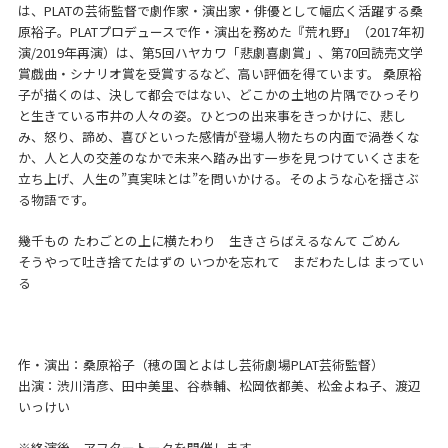
は、PLATの芸術監督で劇作家・演出家・俳優として幅広く活躍する桑
原裕子。PLATプロデュースで作・演出を務めた『荒れ野』（2017年初
演/2019年再演）は、第5回ハヤカワ「悲劇喜劇賞」、第70回読売文学
賞戯曲・シナリオ賞を受賞するなど、高い評価を得ています。 桑原裕
子が描くのは、決して都会ではない、どこかの土地の片隅でひっそり
と生きている市井の人々の姿。ひとつの出来事をきっかけに、悲し
み、怒り、諦め、喜びといった感情が登場人物たちの内面で渦巻くな
か、人と人の交差のなかで未来へ踏み出す一歩を見つけていくさまを
立ち上げ、人生の”真実味とは”を問いかける。そのような心を揺さぶ
る物語です。
幾千もの たわごとの上に横たわり 生きさらばえるなんて ごめん
そうやって吐き捨てたはずの いつかを忘れて まだわたしは まってい
る
作・演出：桑原裕子（穂の国とよはし芸術劇場PLAT芸術監督）
出演：渋川清彦、田中美里、谷恭輔、松岡依都美、松金よね子、渡辺
いっけい
※終演後、アフタートークを開催します。