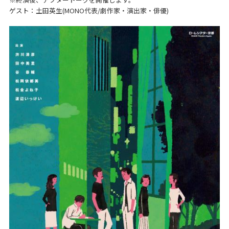
ゲスト：土田英生(MONO代表/劇作家・演出家・俳優)