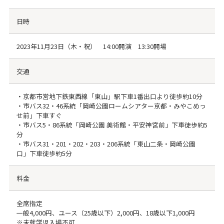
日時
2023年11月23日（木・祝） 14:00開演 13:30開場
交通
・京都市営地下鉄東西線「東山」駅下車1番出口より徒歩約10分
・市バス32・46系統「岡崎公園ロームシアター京都・みやこめっ
せ前」下車すぐ
・市バス5・86系統「岡崎公園 美術館・平安神宮前」下車徒歩約5
分
・市バス31・201・202・203・206系統「東山二条・岡崎公園
口」下車徒歩約5分
料金
全席指定
一般4,000円、ユース（25歳以下）2,000円、18歳以下1,000円
※未就学児入場不可