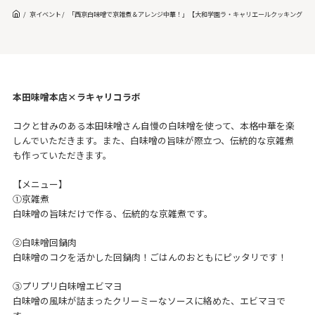
京イベント
「西京白味噌で京雑煮＆アレンジ中華！」【大和学園ラ・キャリエールクッキングス
本田味噌本店×ラキャリコラボ
コクと甘みのある本田味噌さん自慢の白味噌を使って、本格中華を楽
しんでいただきます。また、白味噌の旨味が際立つ、伝統的な京雑煮
も作っていただきます。
【メニュー】
①京雑煮
白味噌の旨味だけで作る、伝統的な京雑煮です。
②白味噌回鍋肉
白味噌のコクを活かした回鍋肉！ごはんのおともにピッタリです！
③プリプリ白味噌エビマヨ
白味噌の風味が詰まったクリーミーなソースに絡めた、エビマヨで