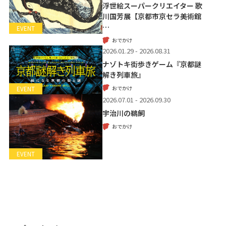
浮世絵スーパークリエイター 歌
川国芳展【京都市京セラ美術館
…
EVENT
おでかけ
2026.01.29 - 2026.08.31
ナゾトキ街歩きゲーム『京都謎
解き列車旅』
おでかけ
EVENT
2026.07.01 - 2026.09.30
宇治川の鵜飼
おでかけ
EVENT