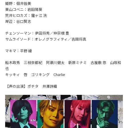
姫野：佃井皆美
東山コベニ：岩田陽葵
荒井ヒロカズ：鐘ヶ江 洸
岸辺：谷口賢志
チェンソーマン：夛⽥将秀／仲宗根 豊
サムライソード：オレノグラフィティ／吉岡将真
マキマ：平野 綾
船木政秀 三枝奈都紀 阿瀬川健太 新原ミナミ 古屋敷 悠 山咲和
也
キッキィ 啓 ゴリキング Charlie
【声の出演】ポチタ 井澤詩織