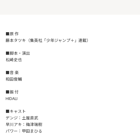
■原 作
藤本タツキ（集英社「少年ジャンプ＋」連載）
■脚本・演出
松崎史也
■音 楽
和田俊輔
■振 付
HIDALI
■キャスト
デンジ：土屋直武
早川アキ：梅津瑞樹
パワー：甲田まひる