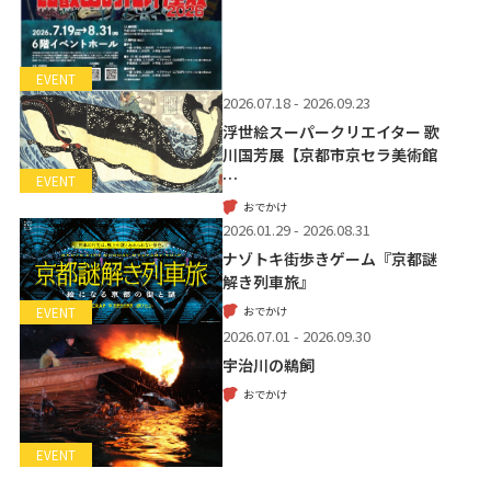
EVENT
2026.07.18 - 2026.09.23
浮世絵スーパークリエイター 歌
川国芳展【京都市京セラ美術館
…
EVENT
おでかけ
2026.01.29 - 2026.08.31
ナゾトキ街歩きゲーム『京都謎
解き列車旅』
おでかけ
EVENT
2026.07.01 - 2026.09.30
宇治川の鵜飼
おでかけ
EVENT