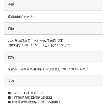
会場
京都dddギャラリー
日時
2023年05月31日（水）～07月30日（日）
開館時間11:00－19:00 （土日祝は18:00まで）
住所
京都市下京区烏丸通四条下ル水銀屋町620 COCON烏丸3F
交通
■ 市バス・四条烏丸 下車
■ 地下鉄烏丸線 四条駅 2番出口
■ 阪急京都線 烏丸駅 23番・25番出口