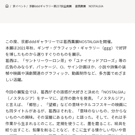
京イベント
京都dddギャラリー第237回企画展 葛西薫展 NOSTALGIA
この度、京都dddギャラリーでは葛西薫展NOSTALGIAを開催。
本展は2021年秋、ギンザ・グラフィック・ギャラリー（ggg）で好評
を博したものから選りすぐりのものを展示。
葛西は、「サントリーウーロン茶」や「ユナイテッドアローズ」等の
広告のみならず、パッケージ、CI、サイン計画ほか、小説や詩集の装
幀や映画や演劇関連のグラフィック、動画制作など、多方面でめざま
しい活躍。
今回の展覧会では、葛西がその語感が大好きと決めた「NOSTALGIA」
（ノスタルジア）をテーマに、近作の数々を発表。「ノスタルジア」
と言えば、「郷愁」、「望郷」などの意味やタルコフスキーの映画に
も同タイトルがあるが、葛西はそれを、「意味のないもの、分からな
いものへの興味。その深層にあるもの」と語った。そして、それは手
作業から生まれるとのこと。定規を使うこと、墨を磨ること、絵具を
絞り出すこと、鉛筆を削ることなど、そこに生ずる懐かしい匂いや音