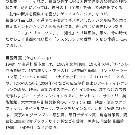
の輻輳・・・。それは、葛西の身体に宿る太古の原始的な感覚を呼び
起こす。葛西にとっては、自分の手（宇宙）を通して湧き出てくる、
「創作の断片を編集する喜び」が「ノスタルジア」なのだ。
葛西の作品には、不透明で不確実でギスギスしたデジタル時代を乗り
越えるヒントがたくさん込められてる。現代社会が喪失しつつある
「ユーモア」と「ペーソス」、「知性」と「無邪気」等々。今の時代
だからこそ葛西の想い描く「ノスタルジアの世界」をぜひ体感しに来
てほしい。
■葛西 薫（かさいかおる）
1949年北海道札幌市生まれ。1968年文華印刷、1970年大谷デザイン研
究所を経て、1973年サン・アド入社、現在同社顧問。サントリーウー
ロン茶（1983～2010年）、ユナイテッドアローズ（1997～）、とら
や、TORAYA CAFÉ (2004年～) などの広告制作およびアートディレクシ
ョンのほか、映画、演劇のポスター、CIサイン計画、装丁などの広告
制作およびアートディレクションのほか、サントリー、サントリー美
術館館、六本木商店街振興組合のCI・サイン計画、映画・演劇のグラ
フィック、タイトルワーク、ブックデザインなど、活動は多岐にわた
る。 東京ADCグランプリ、原弘賞、毎日デザイン賞、亀倉雄策賞、講
談社出版文化賞ブックデザイン賞などを受賞。著書に『図録 葛西薫
1968』（ADP刊）などがある。