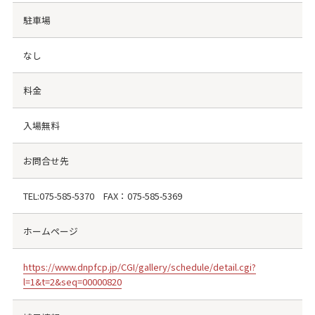
駐車場
なし
料金
入場無料
お問合せ先
TEL:
075-585-5370
FAX：
075-585-5369
ホームページ
https://www.dnpfcp.jp/CGI/gallery/schedule/detail.cgi?
l=1&t=2&seq=00000820