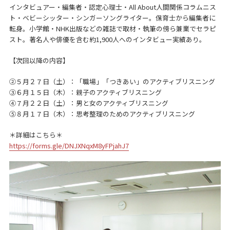
インタビュアー・編集者・認定心理士・All About人間関係コラムニス
ト・ベビーシッター・シンガーソングライター。保育士から編集者に
転身。小学館・NHK出版などの雑誌で取材・執筆の傍ら兼業でセラピ
スト。著名人や俳優を含む約1,900人へのインタビュー実績あり。
【次回以降の内容】
②５月２７日（土）：「職場」「つきあい」のアクティブリスニング
③６月１５日（木）：親子のアクティブリスニング
④７月２２日（土）：男と女のアクティブリスニング
⑤８月１７日（木）：思考整理のためのアクティブリスニング
＊詳細はこちら＊
https://forms.gle/DNJXNqxM8yFPjahJ7