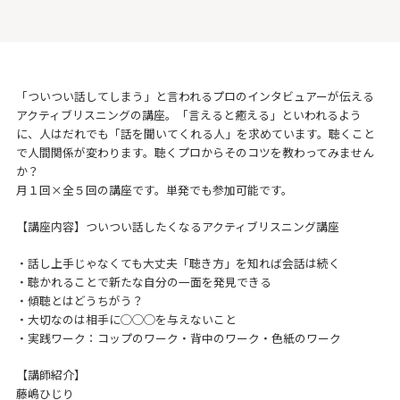
「ついつい話してしまう」と言われるプロのインタビュアーが伝える
アクティブリスニングの講座。「言えると癒える」といわれるよう
に、人はだれでも「話を聞いてくれる人」を求めています。聴くこと
で人間関係が変わります。聴くプロからそのコツを教わってみません
か？
月１回×全５回の講座です。単発でも参加可能です。
【講座内容】ついつい話したくなるアクティブリスニング講座
・話し上手じゃなくても大丈夫「聴き方」を知れば会話は続く
・聴かれることで新たな自分の一面を発見できる
・傾聴とはどうちがう？
・大切なのは相手に◯◯◯を与えないこと
・実践ワーク：コップのワーク・背中のワーク・色紙のワーク
【講師紹介】
藤嶋ひじり