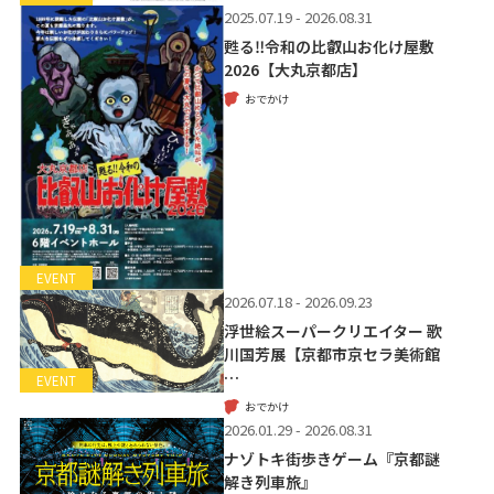
2025.07.19 - 2026.08.31
甦る‼令和の比叡山お化け屋敷
2026【大丸京都店】
おでかけ
EVENT
2026.07.18 - 2026.09.23
浮世絵スーパークリエイター 歌
川国芳展【京都市京セラ美術館
…
EVENT
おでかけ
2026.01.29 - 2026.08.31
ナゾトキ街歩きゲーム『京都謎
解き列車旅』