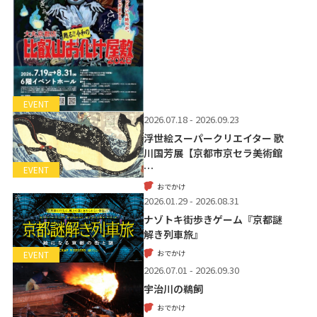
EVENT
2026.07.18 - 2026.09.23
浮世絵スーパークリエイター 歌
川国芳展【京都市京セラ美術館
…
EVENT
おでかけ
2026.01.29 - 2026.08.31
ナゾトキ街歩きゲーム『京都謎
解き列車旅』
おでかけ
EVENT
2026.07.01 - 2026.09.30
宇治川の鵜飼
おでかけ