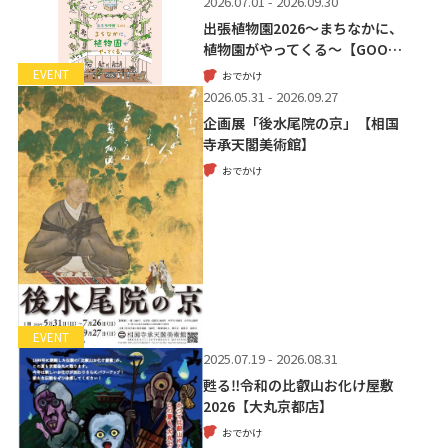
2026.07.01 - 2026.09.30
出張植物園2026～まちなかに、
植物園がやってくる～【GOO…
EVENT
おでかけ
2026.05.31 - 2026.09.27
企画展「後水尾院の京」【相国
寺承天閣美術館】
おでかけ
EVENT
2025.07.19 - 2026.08.31
甦る‼令和の比叡山お化け屋敷
2026【大丸京都店】
おでかけ