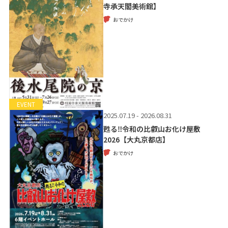
寺承天閣美術館】
おでかけ
EVENT
2025.07.19 - 2026.08.31
甦る‼令和の比叡山お化け屋敷
2026【大丸京都店】
おでかけ