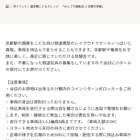
京イベント
歴彩館こどもカレッジ 「みんプラ運転会 in 初夏の京都」
京都駅の路線をこども向け鉄道模型のレイアウトでホールいっぱいに
再現。車両を持込んで走らせることもできます。京都駅や電車をお子
様に楽しく、身近に感じていただける体験会です。
また、不要になった鉄道玩具の募集もしていますので当日に小ホール
の受付にてお声がけください。
【注意事項】
・当日のお荷物は出来るだけ館内のコインリターン式ロッカーをご利
用ください。
・車両の貸出は原則行っておりません。
・持込車両を走行させる際は目を離さないように各自で管理をお願い
します。紛失・破損など発生した場合は責任を負いかねます。
・走行できる車両は1人1編成6両までです。（車両入替はOK）
・スタート地点から矢印の向きに走行させてください。
・会場の様子を広報のためSNSにて投稿・配信する際に持込み車両が