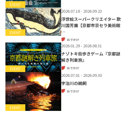
EVENT
2026.07.18 - 2026.09.23
浮世絵スーパークリエイター 歌
川国芳展【京都市京セラ美術館
…
EVENT
おでかけ
2026.01.29 - 2026.08.31
ナゾトキ街歩きゲーム『京都謎
解き列車旅』
おでかけ
EVENT
2026.07.01 - 2026.09.30
宇治川の鵜飼
おでかけ
EVENT