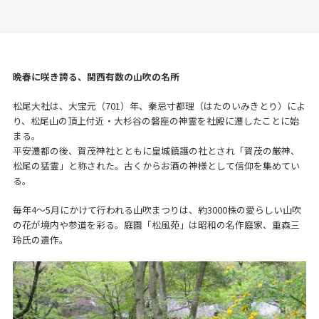
晩春に咲き誇る、関西有数の山吹の名所
松尾大社は、大宝元（701）年、秦忌寸都理（はたのいみきとり）によ
り、松尾山の頂上付近・大杉谷の磐座の神霊を社殿に遷したことに始
まる。
平安遷都の後、賀茂神社とともに皇城鎮護の社とされ「賀茂の厳神、
松尾の猛霊」と称された。古くからお酒の神様として信仰を集めてい
る。
毎年4～5月にかけて行われる山吹まつりは、約3000株の愛らしい山吹
の花が境内や参道を彩る。庭園「松風苑」は昭和の名作庭家、重森三
玲氏の遺作。