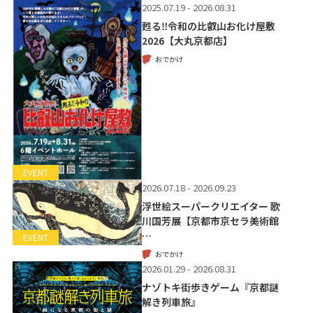
2025.07.19 - 2026.08.31
甦る‼令和の比叡山お化け屋敷
2026【大丸京都店】
おでかけ
EVENT
2026.07.18 - 2026.09.23
浮世絵スーパークリエイター 歌
川国芳展【京都市京セラ美術館
…
EVENT
おでかけ
2026.01.29 - 2026.08.31
ナゾトキ街歩きゲーム『京都謎
解き列車旅』