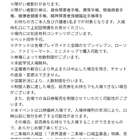
※障がい者割引があります。
※障がい者割引券は、身体障害者手帳、療育手帳、戦傷病者手
帳、被爆者健康手帳、精神障害者保健福祉手帳等を
お持ちの方ご本人及び介護者1名までが対象となります。入城
改札口にて上記証明書をお見せください。
※場内には別途有料コンテンツがございます。
※ペット同伴不可。
※チケットは各種プレイガイドと全国のセブンイレブン、ローソ
ン、ファミリーマート、ミニストップで購入可能です。
※券種によって枚数制限がございます。
※未就学児入場無料。
※主催者の都合により休止または中止した場合を除き、チケット
の返金・変更はできません。
※混雑状況により、人数制限を行います。
※制限人数に達した場合、前売券をお持ちでも入場できない場合
がございます。
また、会場での当日券販売を制限させていただく可能性がござ
います。
※本イベントは21時最終入場です。入場待機列の状況により、21
時以前に受付を終了する可能性があります。
その場合、前売券をお持ちでも入場することができませんの
で、あらかじめ御了承ください。
※二条城の入城証（「世界遺産・二条城一口城主募金」特典、京