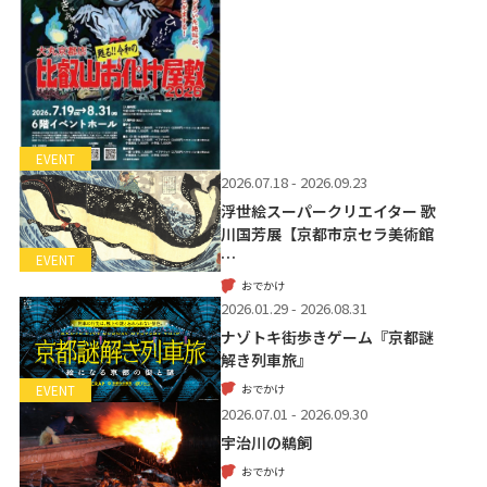
EVENT
2026.07.18 - 2026.09.23
浮世絵スーパークリエイター 歌
川国芳展【京都市京セラ美術館
…
EVENT
おでかけ
2026.01.29 - 2026.08.31
ナゾトキ街歩きゲーム『京都謎
解き列車旅』
おでかけ
EVENT
2026.07.01 - 2026.09.30
宇治川の鵜飼
おでかけ