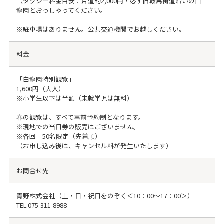
（タクシー料金目安：片道約2,000円・必ず旧鞍馬街道沿いの白
龍園とおっしゃってください。
※駐車場はありません。公共交通機関でお越しください。
料金
「白龍園特別観覧」
1,600円（大人）
※小学生以下は半額（未就学児は無料）
春の観覧は、すべて事前予約制となります。
※現地での当日券の販売はございません。
※各回 50名限定（先着順）
（お申し込み後は、キャンセル料が発生いたします）
お問合せ先
青野株式会社（土・日・祝日をのぞく＜10：00～17：00＞）
TEL
075-311-8988