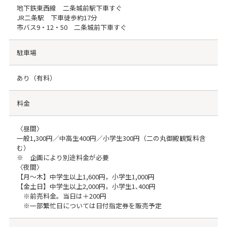
地下鉄東西線 二条城前駅下車すぐ
JR二条駅 下車徒歩約17分
市バス9・12・50 二条城前下車すぐ
駐車場
あり（有料）
料金
〈昼間〉
一般1,300円／中高生400円／小学生300円（二の丸御殿観覧料含
む）
※ 企画により別途料金が必要
〈夜間〉
【月～木】中学生以上1,600円，小学生1,000円
【金土日】中学生以上2,000円，小学生1､400円
※前売料金。当日は＋200円
※一部繁忙日については日付指定券を販売予定