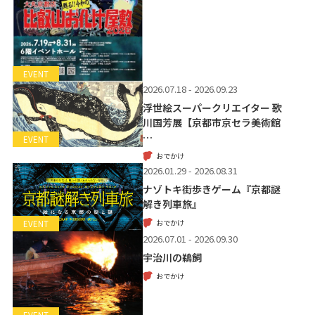
EVENT
2026.07.18 - 2026.09.23
浮世絵スーパークリエイター 歌
川国芳展【京都市京セラ美術館
…
EVENT
おでかけ
2026.01.29 - 2026.08.31
ナゾトキ街歩きゲーム『京都謎
解き列車旅』
おでかけ
EVENT
2026.07.01 - 2026.09.30
宇治川の鵜飼
おでかけ
EVENT