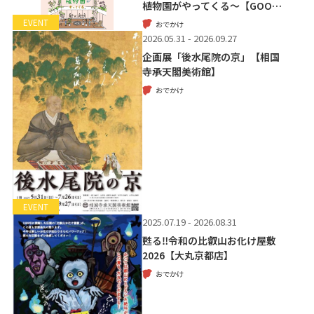
植物園がやってくる～【GOO…
EVENT
おでかけ
2026.05.31 - 2026.09.27
企画展「後水尾院の京」【相国
寺承天閣美術館】
おでかけ
EVENT
2025.07.19 - 2026.08.31
甦る‼令和の比叡山お化け屋敷
2026【大丸京都店】
おでかけ