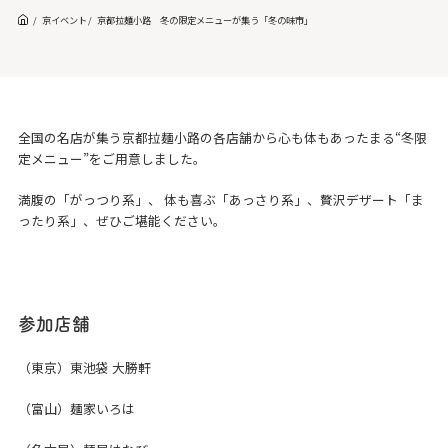
京イベント
京都拉麺小路 冬の限定メニューが集う「冬の味市」
全国の名店が集う京都拉麺小路の各店舗から心も体もあったまる“冬限
定メニュー”をご用意しました。
満腹の「がっつり系」、 体も喜ぶ「あっさり系」、贅沢デザート「ま
ったり系」、ぜひご堪能ください。
参加店舗
（東京）東池袋 大勝軒
（富山）麺家いろは