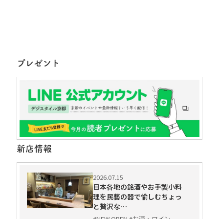
プレゼント
新店情報
2026.07.15
日本各地の銘酒やお手製小料
理を民藝の器で愉しむちょっ
と贅沢な…
#NEW OPEN #お酒・ワイン