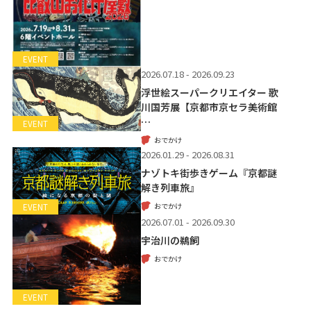
EVENT
2026.07.18 - 2026.09.23
浮世絵スーパークリエイター 歌
川国芳展【京都市京セラ美術館
…
EVENT
おでかけ
2026.01.29 - 2026.08.31
ナゾトキ街歩きゲーム『京都謎
解き列車旅』
おでかけ
EVENT
2026.07.01 - 2026.09.30
宇治川の鵜飼
おでかけ
EVENT