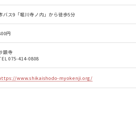
市バス9「堀川寺ノ内」から徒歩5分
800円
妙顕寺
TEL
075-414-0808
https://www.shikaishodo-myokenji.org/