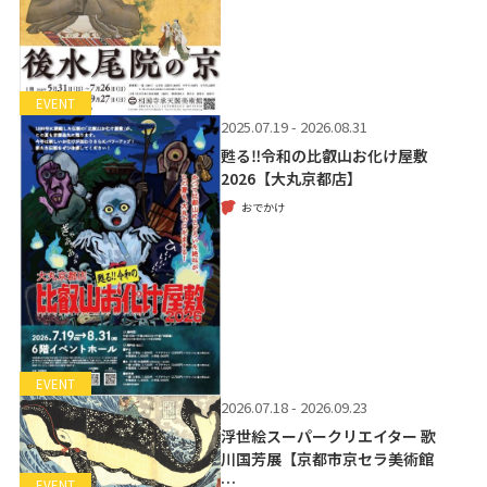
EVENT
2025.07.19 - 2026.08.31
甦る‼令和の比叡山お化け屋敷
2026【大丸京都店】
おでかけ
EVENT
2026.07.18 - 2026.09.23
浮世絵スーパークリエイター 歌
川国芳展【京都市京セラ美術館
…
EVENT