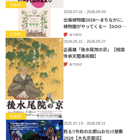
EVENT
2026.07.01 - 2026.09.30
出張植物園2026～まちなかに、
植物園がやってくる～【GOO…
EVENT
おでかけ
2026.05.31 - 2026.09.27
企画展「後水尾院の京」【相国
寺承天閣美術館】
おでかけ
EVENT
2025.07.19 - 2026.08.31
甦る‼令和の比叡山お化け屋敷
2026【大丸京都店】