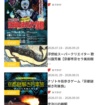
おでかけ
EVENT
2026.07.18 - 2026.09.23
浮世絵スーパークリエイター 歌
川国芳展【京都市京セラ美術館
…
EVENT
おでかけ
2026.01.29 - 2026.08.31
ナゾトキ街歩きゲーム『京都謎
解き列車旅』
おでかけ
EVENT
2026.07.01 - 2026.09.30
宇治川の鵜飼