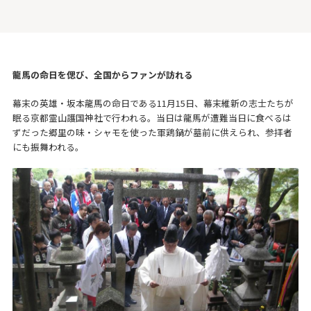
龍馬の命日を偲び、全国からファンが訪れる
幕末の英雄・坂本龍馬の命日である11月15日、幕末維新の志士たちが
眠る京都霊山護国神社で行われる。当日は龍馬が遭難当日に食べるは
ずだった郷里の味・シャモを使った軍鶏鍋が墓前に供えられ、参拝者
にも振舞われる。