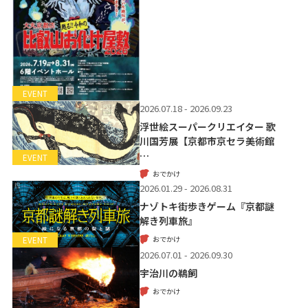
EVENT
2026.07.18 - 2026.09.23
浮世絵スーパークリエイター 歌
川国芳展【京都市京セラ美術館
…
EVENT
おでかけ
2026.01.29 - 2026.08.31
ナゾトキ街歩きゲーム『京都謎
解き列車旅』
おでかけ
EVENT
2026.07.01 - 2026.09.30
宇治川の鵜飼
おでかけ