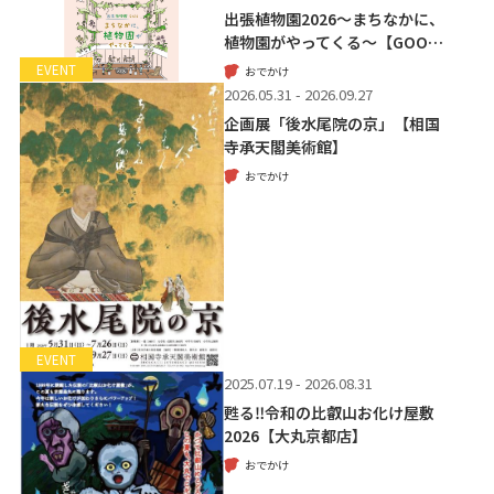
出張植物園2026～まちなかに、
植物園がやってくる～【GOO…
EVENT
おでかけ
2026.05.31 - 2026.09.27
企画展「後水尾院の京」【相国
寺承天閣美術館】
おでかけ
EVENT
2025.07.19 - 2026.08.31
甦る‼令和の比叡山お化け屋敷
2026【大丸京都店】
おでかけ