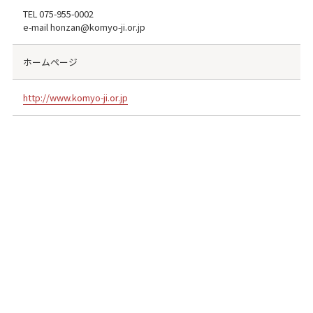
TEL
075-955-0002
e-mail honzan@komyo-ji.or.jp
ホームページ
http://www.komyo-ji.or.jp