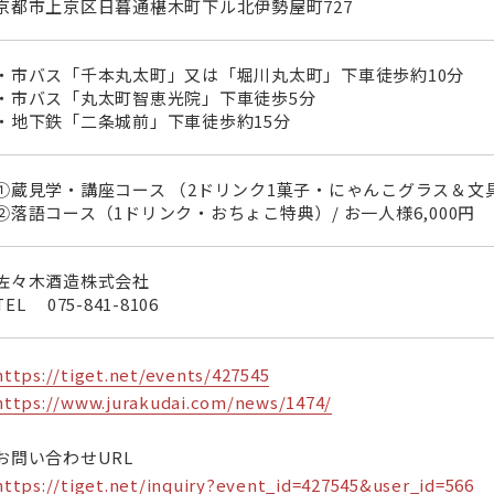
京都市上京区日暮通椹木町下ル北伊勢屋町727
・市バス「千本丸太町」又は「堀川丸太町」下車徒歩約10分
・市バス「丸太町智恵光院」下車徒歩5分
・地下鉄「二条城前」下車徒歩約15分
①蔵見学・講座コース （2ドリンク1菓子・にゃんこグラス＆文具特
②落語コース（1ドリンク・おちょこ特典）/ お一人様6,000円
佐々木酒造株式会社
TEL
075-841-8106
https://tiget.net/events/427545
https://www.jurakudai.com/news/1474/
お問い合わせURL
https://tiget.net/inquiry?event_id=427545&user_id=566