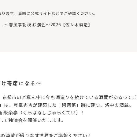
あります。事前に公式サイトなどでご確認ください。
 〜春風亭朝枝 独演会〜2026【佐々木酒造】
日だけ寄席になる〜
、京都市のど真ん中に今も酒造りを続けている酒蔵があるってご
酒造」は、豊臣秀吉が建築した「聚楽第」跡に建つ、洛中の酒蔵。
噺 聚楽亭（くらばなしじゅらくてい）！
びして独演会を開催いたします。
年の酒蔵が織りなす世界をご堪能ください！