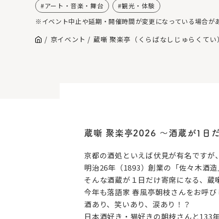
アート・音楽・舞台
観光・体験
※イベント中止や延期・開催時間が変更になっている場合が
京イベント
蔵噺 聚楽亭（くらばなしじゅらくてい）
蔵噺 聚楽亭2026 〜酒蔵が1
京都の酒処といえば伏見が有名ですが
明治26年（1893）創業の「佐々木
そんな酒蔵が１日だけ寄席になる、蔵
今年も落語家 春風亭朝枝さんをお呼
酒あり、笑いあり、涙あり！？
日本酒好き・猫好きの朝枝さんと133