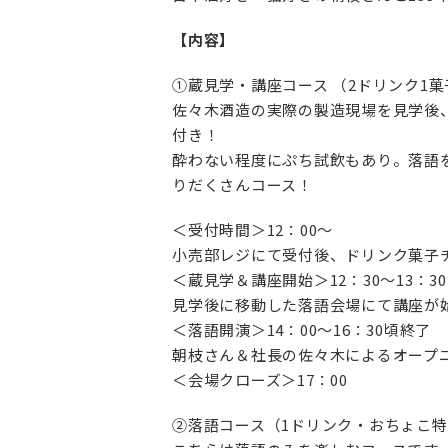
【内容】
①蔵見学・講座コース （2ドリンク1菓
佐々木酒造の実際の製造現場を見学後
付き！
酔わない程度にぷち試飲もあり。落語
りだくさんコース！
＜受付時間＞12：00〜
小売部レジにて受付後、ドリンク菓子
＜蔵見学＆講座開始＞12：30〜13：30
見学後に移動した落語会場にて講座が
＜落語開演＞14：00〜16：30頃終了
朝枝さん＆社長の佐々木によるオープ
＜会場クローズ＞17：00
②落語コース（1ドリンク・おちょこ特典）