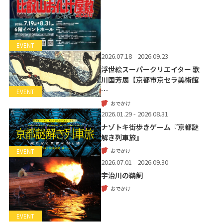
EVENT
2026.07.18 - 2026.09.23
浮世絵スーパークリエイター 歌
川国芳展【京都市京セラ美術館
…
EVENT
おでかけ
2026.01.29 - 2026.08.31
ナゾトキ街歩きゲーム『京都謎
解き列車旅』
おでかけ
EVENT
2026.07.01 - 2026.09.30
宇治川の鵜飼
おでかけ
EVENT