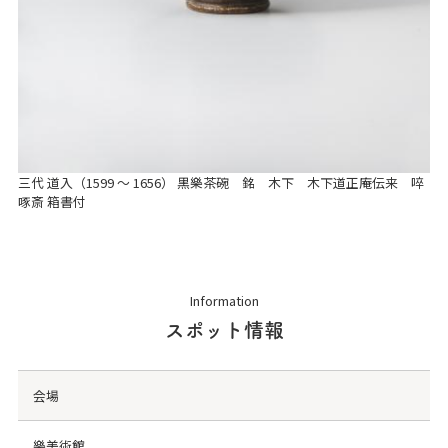
三代 道入（1599 ～ 1656） 黒樂茶碗 銘 木下 木下道正庵伝来 啐
啄斎 箱書付
Information
スポット情報
会場
樂美術館