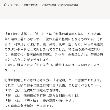
京イベント
樂歴代 特別展 「利形の守破離 －利休形の創造と継承－」
「利形の守破離」、「利形」とは千利休の美意識を基にした様式美、
茶の湯の工芸のみならず、一般の工芸の基礎にもなるものです。それ
らは「利休形」とよばれ、棗、茶杓、風炉、釜、など、今日の茶道具
のスタンダードとして親しまれてきました。特に茶の湯茶碗に於い
て、樂家初代・長次郎の樂茶碗は「利休形」の典型とされ、茶碗の原
点とも言うことができましょう。
しかし、確立された「形」は守り、継承するだけでよいのでしょう
か……。
利休が提唱したとされる考え方に「守破離」という言葉があります。
それは、伝統の継承と創造に関わる「奥義」とも言うべきもの……。
「守」とは、伝統を守り継承する精神。
「破」とは、伝統様式を打破し新たな創造への挑戦。
「離」とは、「守・破」二様の葛藤や拘りを捨て
より自由な創造精神に至る道です。