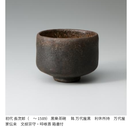
初代 長次郎（ ～ 1589） 黒樂茶碗 銘 万代屋黒 利休所持 万代屋
家伝来 文叔宗守・啐啄斎 箱書付