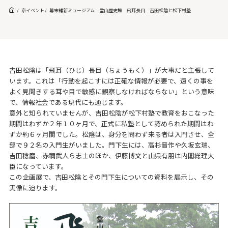
京イベント
幕末維新ミュージアム 霊山歴史館 飛耳長目 吉田松陰と松下村塾
吉田松陰は「飛耳（ひじ）長目（ちょうもく）」が大事だと主張して
います。これは「行動を起こすには正確な情報が必要で、遠くの事を
よく見聞きする耳や目で敏感に観察しなければならない」という意味
で、情報社会である現代にも通じます。
意外と知られていませんが、吉田松陰が松下村塾で教育をおこなった
期間はわずか２年１０ヶ月で、正式に私塾として認められた期間はわ
ずか約６ヶ月間でした。松陰は、身分を問わず来る者は入門させ、全
部で９２名の入門生がいました。門下生には、高杉晋作や久坂玄瑞、
吉田稔麿、赤禰武人ら志士のほか、伊藤博文と山県有朋は内閣総理大
臣になっています。
この企画展で、吉田松陰とその門下生についての資料を展示し、その
実像に迫ります。