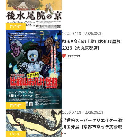
EVENT
2025.07.19 - 2026.08.31
甦る‼令和の比叡山お化け屋敷
2026【大丸京都店】
おでかけ
EVENT
2026.07.18 - 2026.09.23
浮世絵スーパークリエイター 歌
川国芳展【京都市京セラ美術館
…
EVENT