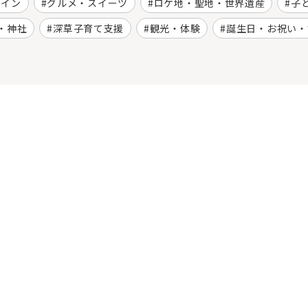
ワイン
グルメ・スイーツ
ロケ地・聖地・世界遺産
子
・神社
深草子育て支援
観光・体験
誕生日・お祝い・