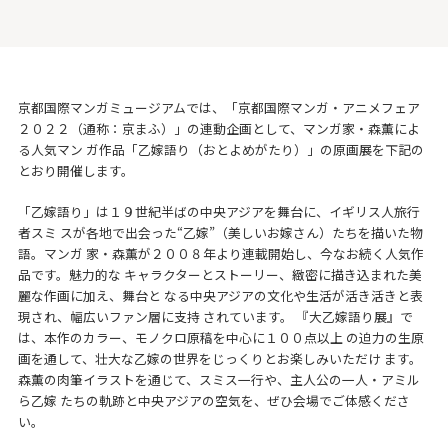
京都国際マンガミュージアムでは、「京都国際マンガ・アニメフェア
２０２２（通称：京まふ）」の連動企画として、マンガ家・森薫によ
る人気マン ガ作品「乙嫁語り（おとよめがたり）」の原画展を下記の
とおり開催します。
「乙嫁語り」は１９世紀半ばの中央アジアを舞台に、イギリス人旅行
者スミ スが各地で出会った“乙嫁”（美しいお嫁さん）たちを描いた物
語。マンガ 家・森薫が２００８年より連載開始し、今なお続く人気作
品です。魅力的な キャラクターとストーリー、緻密に描き込まれた美
麗な作画に加え、舞台と なる中央アジアの文化や生活が活き活きと表
現され、幅広いファン層に支持 されています。 『大乙嫁語り展』で
は、本作のカラー、モノクロ原稿を中心に１００点以上 の迫力の生原
画を通して、壮大な乙嫁の世界をじっくりとお楽しみいただけ ます。
森薫の肉筆イラストを通じて、スミス一行や、主人公の一人・アミル
ら乙嫁 たちの軌跡と中央アジアの空気を、ぜひ会場でご体感くださ
い。