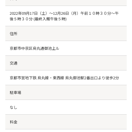
2022年09月17日（土）～12月26日（月）午前１０時３０分～午
後５時３０分 (最終入館午後５時)
住所
京都市中京区烏丸通御池上ル
交通
京都市営地下鉄 烏丸線・東西線 烏丸御池駅2番出口より徒歩2分
駐車場
なし
料金