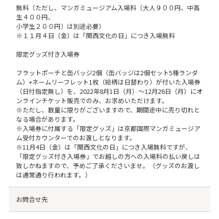
無料（ただし、マンガミュージアム入場料〔大人９００円、中高
生４００円、
小学生２００円〕は別途必要）
※１１月４日（金）は「関西文化の日」につき入場無料
限定グッズ付き入場券
フラットポーチと缶バッジ2個（缶バッジは2個セット5種ランダ
ム）+ネームリーフレット1枚（絵柄は日替わり）が付いた入場券
（日付指定無し）を、2022年8月1日（月）～12月26日（月）にオ
ンラインチケット販売でのみ、お求めいただけます。
※ただし、数量に限りがございますので、期間途中に売り切れと
なる場合があります。
※入場券に付属する「限定グッズ」は京都国際マンガミュージア
ム受付カウンターでのお渡しとなります。
※11月4日（金）は「関西文化の日」につき入場無料ですが、
「限定グッズ付き入場券」でお越しの方への入場料の払い戻しは
致しかねますので、予めご了承くださいませ。（グッズのお渡し
は通常通り行われます。）
お問合せ先