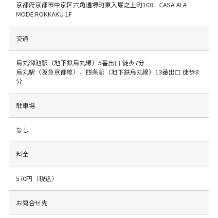
京都府京都市中京区六角通堺町東入堀之上町108 CASA ALA
MODE ROKKAKU 1F
交通
烏丸御池駅（地下鉄烏丸線）5番出口 徒歩7分
烏丸駅（阪急京都線）、四条駅（地下鉄烏丸線）13番出口 徒歩8
分
駐車場
なし
料金
570円（税込）
お問合せ先