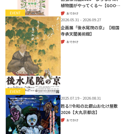
植物園がやってくる～【GOO…
EVENT
おでかけ
2026.05.31 - 2026.09.27
企画展「後水尾院の京」【相国
寺承天閣美術館】
おでかけ
EVENT
2025.07.19 - 2026.08.31
甦る‼令和の比叡山お化け屋敷
2026【大丸京都店】
おでかけ