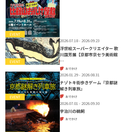
EVENT
2026.07.18 - 2026.09.23
浮世絵スーパークリエイター 歌
川国芳展【京都市京セラ美術館
…
EVENT
おでかけ
2026.01.29 - 2026.08.31
ナゾトキ街歩きゲーム『京都謎
解き列車旅』
おでかけ
EVENT
2026.07.01 - 2026.09.30
宇治川の鵜飼
おでかけ