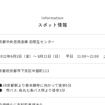
Information
スポット情報
京都中央信用金庫 旧厚生センター
2022年6月3日（金）～ 8月21日（日） 平日 11:00～21:00 土日
京都府京都市下京区中居町113
●JR京都駅より東本願寺に向かって徒歩5分
● 市バス: 烏丸七条バス停より徒歩1分
会場傍らに有料駐車場あり