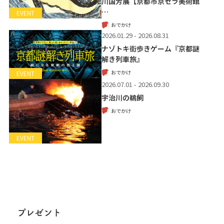
川国芳展【京都市京セラ美術館
…
EVENT
おでかけ
2026.01.29 - 2026.08.31
ナゾトキ街歩きゲーム『京都謎
解き列車旅』
おでかけ
EVENT
2026.07.01 - 2026.09.30
宇治川の鵜飼
おでかけ
EVENT
プレゼント