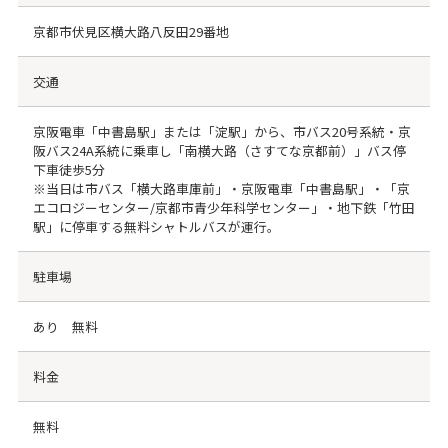
京都市伏見区横大路八反田29番地
交通
京阪電車「中書島駅」または「淀駅」から、市バス20号系統・京
阪バス24A系統に乗車し「南横大路（さすてな京都前）」バス停
下車徒歩5分
※当日は市バス「横大路車庫前」・京阪電車「中書島駅」・「京
エコロジーセンター/京都市青少年科学センター」・地下鉄「竹田
駅」に停車する無料シャトルバスが運行。
駐車場
あり 無料
料金
無料