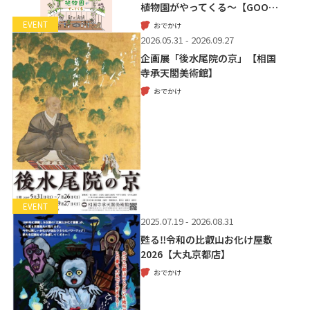
植物園がやってくる～【GOO…
EVENT
おでかけ
2026.05.31 - 2026.09.27
企画展「後水尾院の京」【相国
寺承天閣美術館】
おでかけ
EVENT
2025.07.19 - 2026.08.31
甦る‼令和の比叡山お化け屋敷
2026【大丸京都店】
おでかけ