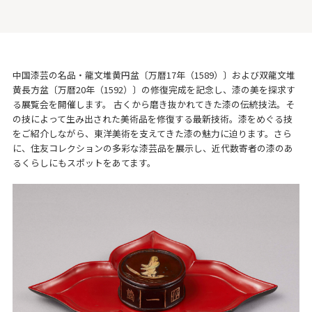
中国漆芸の名品・龍文堆黄円盆〔万暦17年（1589）〕および双龍文堆
黄長方盆〔万暦20年（1592）〕の修復完成を記念し、漆の美を探求す
る展覧会を開催します。 古くから磨き抜かれてきた漆の伝統技法。そ
の技によって生み出された美術品を修復する最新技術。漆をめぐる技
をご紹介しながら、東洋美術を支えてきた漆の魅力に迫ります。さら
に、住友コレクションの多彩な漆芸品を展示し、近代数寄者の漆のあ
るくらしにもスポットをあてます。