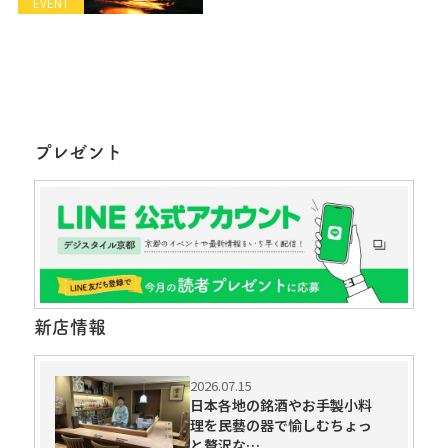
EVENT
プレゼント
新店情報
2026.07.15
日本各地の銘酒やお手製小料
理を民藝の器で愉しむちょっ
と贅沢な…