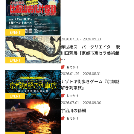
EVENT
2026.07.18 - 2026.09.23
浮世絵スーパークリエイター 歌
川国芳展【京都市京セラ美術館
…
EVENT
おでかけ
2026.01.29 - 2026.08.31
ナゾトキ街歩きゲーム『京都謎
解き列車旅』
おでかけ
EVENT
2026.07.01 - 2026.09.30
宇治川の鵜飼
おでかけ