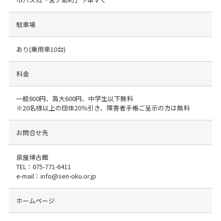
駐車場
あり(乗用車10台)
料金
一般800円、高大600円、中学生以下無料
※20名様以上の団体20％引き、障害者手帳ご呈示の方は無料
お問合せ先
泉屋博古館
TEL：
075-771-6411
e-mail：info@sen-oku.or.jp
ホームページ