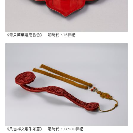
《青貝芦葉達磨香合》 明時代・16世紀
《八吉祥文堆朱如意》 清時代・17～18世紀