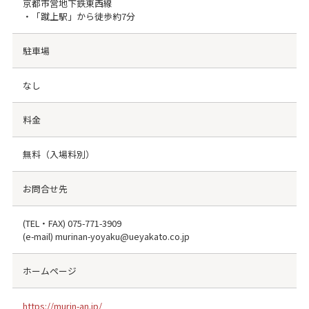
京都市営地下鉄東西線
・「蹴上駅」から徒歩約7分
駐車場
なし
料金
無料（入場料別）
お問合せ先
(TEL・FAX)
075-771-3909
(e-mail) murinan-yoyaku@ueyakato.co.jp
ホームページ
https://murin-an.jp/