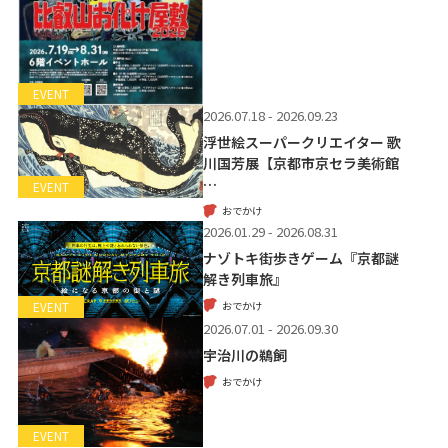
EVENT
2026.07.18 - 2026.09.23
浮世絵スーパークリエイター 歌
川国芳展【京都市京セラ美術館
…
EVENT
おでかけ
2026.01.29 - 2026.08.31
ナゾトキ街歩きゲーム『京都謎
解き列車旅』
おでかけ
EVENT
2026.07.01 - 2026.09.30
宇治川の鵜飼
おでかけ
EVENT