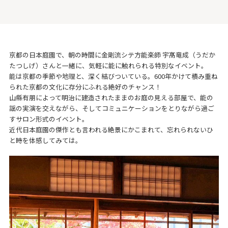
京都の日本庭園で、朝の時間に金剛流シテ方能楽師 宇髙竜成（うだか
たつしげ）さんと一緒に、気軽に能に触れられる特別なイベント。
能は京都の季節や地理と、深く結びついている。600年かけて積み重ね
られた京都の文化に存分にふれる絶好のチャンス！
山縣有朋によって明治に建造されたままのお庭の見える部屋で、能の
謡の実演を交えながら、そしてコミュニケーションをとりながら過ご
すサロン形式のイベント。
近代日本庭園の傑作とも言われる絶景にかこまれて、忘れられないひ
と時を体感してみては。