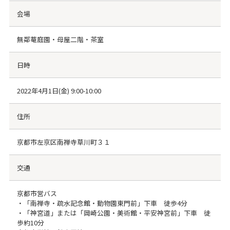
会場
無鄰菴庭園・母屋二階・茶室
日時
2022年4月1日(金) 9:00-10:00
住所
京都市左京区南禅寺草川町３１
交通
京都市営バス
・「南禅寺・疏水記念館・動物園東門前」下車 徒歩4分
・「神宮道」または「岡崎公園・美術館・平安神宮前」下車 徒
歩約10分