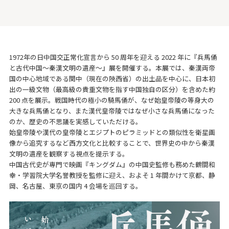
1972年の日中国交正常化宣言から 50 周年を迎える 2022 年に『兵馬俑
と古代中国～秦漢文明の遺産～』展を開催する。本展では、秦漢両帝
国の中心地域である関中（現在の陝西省）の出土品を中心に、日本初
出の一級文物（最高級の貴重文物を指す中国独自の区分）を含めた約
200 点を展示。戦国時代の極小の騎馬俑が、なぜ始皇帝陵の等身大の
大きな兵馬俑となり、また漢代皇帝陵ではなぜ小さな兵馬俑になった
のか、歴史の不思議を実感していただける。
始皇帝陵や漢代の皇帝陵とエジプトのピラミッドとの類似性を衛星画
像から追究するなど西方文化と比較することで、世界史の中から秦漢
文明の遺産を観察する視点を提示する。
中国古代史が専門で映画『キングダム』の中国史監修も務めた鶴間和
幸・学習院大学名誉教授を監修に迎え、およそ 1 年間かけて京都、静
岡、名古屋、東京の国内 4 会場を巡回する。