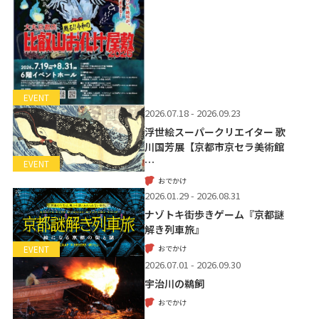
EVENT
2026.07.18 - 2026.09.23
浮世絵スーパークリエイター 歌
川国芳展【京都市京セラ美術館
…
EVENT
おでかけ
2026.01.29 - 2026.08.31
ナゾトキ街歩きゲーム『京都謎
解き列車旅』
おでかけ
EVENT
2026.07.01 - 2026.09.30
宇治川の鵜飼
おでかけ