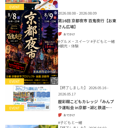
EVENT
2026.08.08 - 2026.08.09
第16回 京都夜市 百鬼夜行【お東
さん広場】
おでかけ
#グルメ・スイーツ #子どもと一緒
#観光・体験
EVENT
【終了しました】
2026.05.16 -
2026.05.17
歴彩館こどもカレッジ「みんプ
ラ運転会 in京都 ~湖と鉄道~…
EVENT
おでかけ
#子どもと一緒
【終了しました】
2026.04.02 -