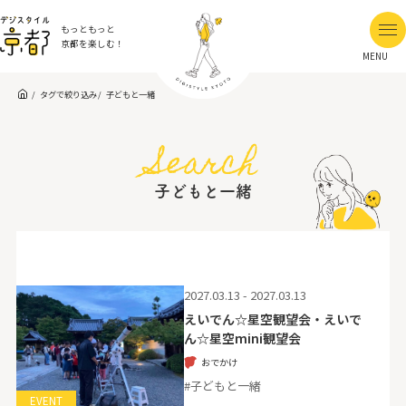
もっともっと
京都を楽しむ！
MENU
タグで絞り込み
子どもと一緒
Search
子どもと一緒
2027.03.13 - 2027.03.13
えいでん☆星空観望会・えいで
ん☆星空mini観望会
おでかけ
#子どもと一緒
EVENT