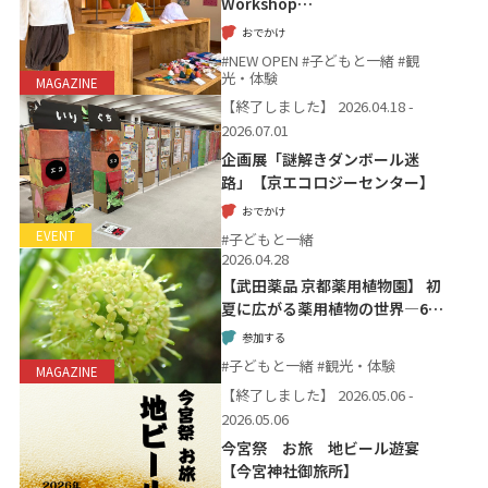
Workshop…
おでかけ
#NEW OPEN #子どもと一緒 #観
光・体験
MAGAZINE
【終了しました】
2026.04.18 -
2026.07.01
企画展「謎解きダンボール迷
路」【京エコロジーセンター】
おでかけ
EVENT
#子どもと一緒
2026.04.28
【武田薬品 京都薬用植物園】 初
夏に広がる薬用植物の世界―6…
参加する
#子どもと一緒 #観光・体験
MAGAZINE
【終了しました】
2026.05.06 -
2026.05.06
今宮祭 お旅 地ビール遊宴
【今宮神社御旅所】