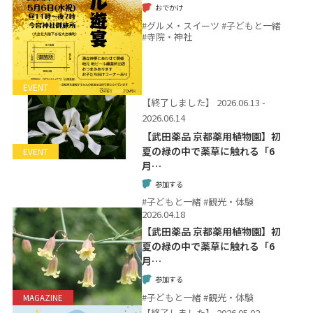
おでかけ
#グルメ・スイーツ #子どもと一緒
#寺院・神社
EVENT
【終了しました】
2026.06.13 -
2026.06.14
【武田薬品 京都薬用植物園】初
夏の緑の中で薬草に触れる「6
EVENT
月…
参加する
#子どもと一緒 #観光・体験
2026.04.18
【武田薬品 京都薬用植物園】初
夏の緑の中で薬草に触れる「6
月…
参加する
#子どもと一緒 #観光・体験
MAGAZINE
【終了しました】
2026.05.02 -