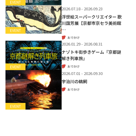
EVENT
2026.07.18 - 2026.09.23
浮世絵スーパークリエイター 歌
川国芳展【京都市京セラ美術館
…
EVENT
おでかけ
2026.01.29 - 2026.08.31
ナゾトキ街歩きゲーム『京都謎
解き列車旅』
おでかけ
EVENT
2026.07.01 - 2026.09.30
宇治川の鵜飼
おでかけ
EVENT