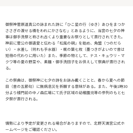
御祭神菅原道真公の詠まれた詩に「ひこ星の行（ゆき）あひをまつか
ささぎの渡せる橋をわれにかさなむ」とあるように、当宮の七夕の神
事は御手洗祭と称され古くより重要なお祭りとして斎行されてきた。
神前に菅公の御遺愛と伝わる「松風の硯」を始め、角盟（つのだら
い）・水差し（何れも手水器）・梶の葉七枚（墨つきがよいので昔は
短冊の代わりに用いた）また、季節の物として、ナス・キュウリ・マ
クワ等の夏の野菜や、素麺・御手洗団子をお供えして祭典が斎行され
る。
この祭典は、御祭神に七夕の詩をお詠み戴くことと、春から夏への節
目（昔の五節句）に無病息災を祈願する意味がある。また、午後1時30
分より楼門前の中ノ森広場にて氏子区域の幼稚園児等の参列のもと七
夕祭が斎行される。
情勢により予定が変更される場合がありますので、北野天満宮公式ホ
ームページをご確認ください。