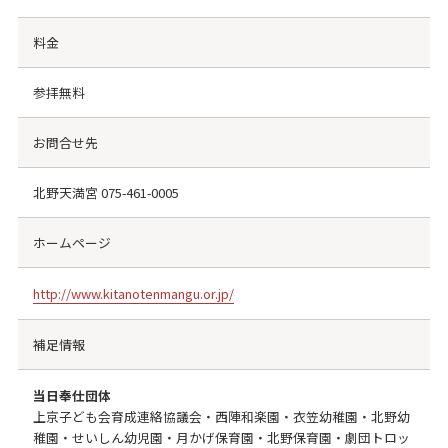
料金
参拝無料
お問合せ先
北野天満宮
075-461-0005
ホームページ
http://www.kitanotenmangu.or.jp/
補足情報
当日奉仕団体
上京子ども会育成連絡協議会・西陣和楽園・衣笠幼稚園・北野幼
稚園・せいしん幼児園・月かげ保育園・北野保育園・劇団トロッ