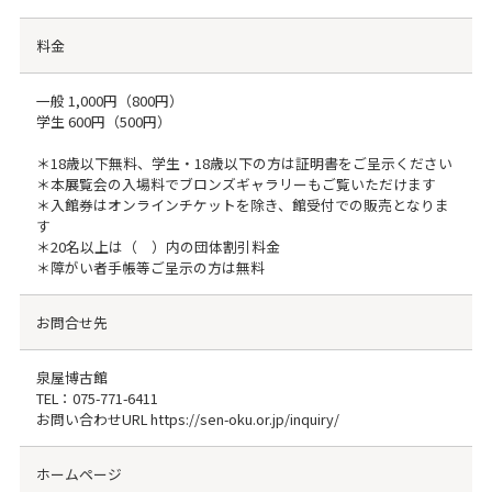
料金
一般 1,000円（800円）
学生 600円（500円）
＊18歳以下無料、学生・18歳以下の方は証明書をご呈示ください
＊本展覧会の入場料でブロンズギャラリーもご覧いただけます
＊入館券はオンラインチケットを除き、館受付での販売となりま
す
＊20名以上は（ ）内の団体割引料金
＊障がい者手帳等ご呈示の方は無料
お問合せ先
泉屋博古館
TEL：
075-771-6411
お問い合わせURL https://sen-oku.or.jp/inquiry/
ホームページ