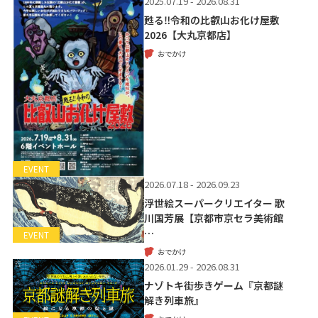
2025.07.19 - 2026.08.31
甦る‼令和の比叡山お化け屋敷
2026【大丸京都店】
おでかけ
EVENT
2026.07.18 - 2026.09.23
浮世絵スーパークリエイター 歌
川国芳展【京都市京セラ美術館
…
EVENT
おでかけ
2026.01.29 - 2026.08.31
ナゾトキ街歩きゲーム『京都謎
解き列車旅』