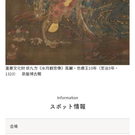
重要文化財 徐九方《水月観音像》高麗・忠肅王10年（至治3年・
1323） 泉屋博古館
Information
スポット情報
会場