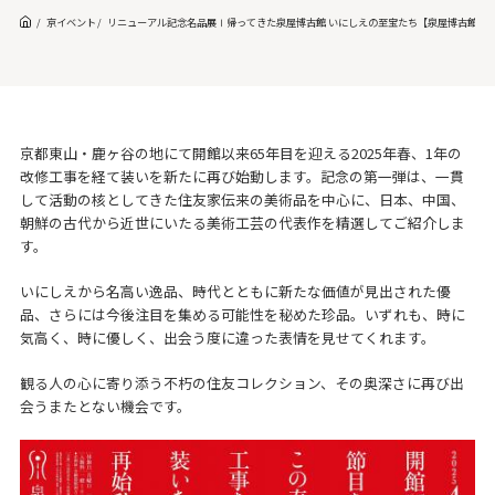
京イベント
リニューアル記念名品展Ⅰ帰ってきた泉屋博古館 いにしえの至宝たち【泉屋博古館】
京都東山・鹿ヶ谷の地にて開館以来65年目を迎える2025年春、1年の
改修工事を経て装いを新たに再び始動します。記念の第一弾は、一貫
して活動の核としてきた住友家伝来の美術品を中心に、日本、中国、
朝鮮の古代から近世にいたる美術工芸の代表作を精選してご紹介しま
す。
いにしえから名高い逸品、時代とともに新たな価値が見出された優
品、さらには今後注目を集める可能性を秘めた珍品。いずれも、時に
気高く、時に優しく、出会う度に違った表情を見せてくれます。
観る人の心に寄り添う不朽の住友コレクション、その奥深さに再び出
会うまたとない機会です。