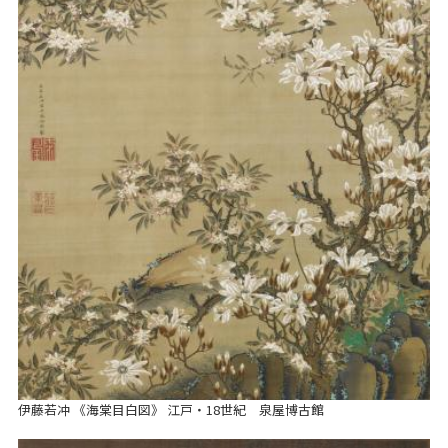
伊藤若冲 《海棠目白図》 江戸・18世紀 泉屋博古館