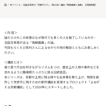
京イベント
玉田玉秀斎の「京都がたり」<第16回> 講談『鳥獣戯画と覚猷』【京都劇場】
＜内 容＞
謎だらけのこの絵巻はなぜ現代でも多くの人を魅了しているのか―
玉田玉秀斎が迫る「鳥獣戯画」の謎。
今回もらくたび若村さんによるゆかりの地の解説とともにお楽しみく
ださい。
＜講談とは＞
張り扇で尺台を叩きながらリズムをつけ、歴史上の人物や事件などを
流れるように臨場感たっぷりに語る伝統話芸。
本シリーズは、京都の土地に残る様々な出来事を取り上げ、物語を創
作して次世代に残すための新作講談を実演するプロジェクト「よみが
える京都講談」として2020年にスタートしました。