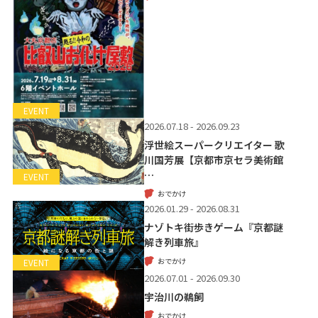
EVENT
2026.07.18 - 2026.09.23
浮世絵スーパークリエイター 歌
川国芳展【京都市京セラ美術館
…
EVENT
おでかけ
2026.01.29 - 2026.08.31
ナゾトキ街歩きゲーム『京都謎
解き列車旅』
おでかけ
EVENT
2026.07.01 - 2026.09.30
宇治川の鵜飼
おでかけ