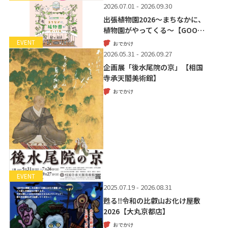
2026.07.01 - 2026.09.30
出張植物園2026～まちなかに、
植物園がやってくる～【GOO…
EVENT
おでかけ
2026.05.31 - 2026.09.27
企画展「後水尾院の京」【相国
寺承天閣美術館】
おでかけ
EVENT
2025.07.19 - 2026.08.31
甦る‼令和の比叡山お化け屋敷
2026【大丸京都店】
おでかけ