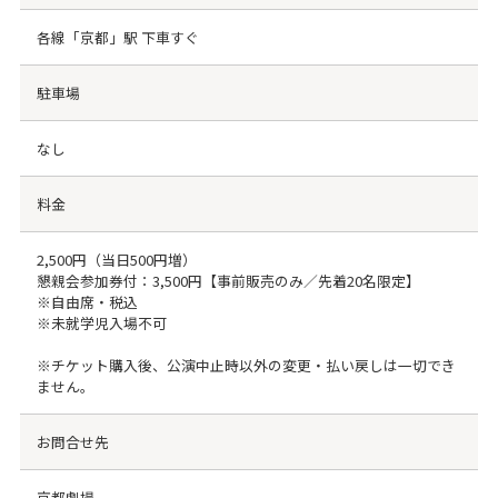
各線「京都」駅 下車すぐ
駐車場
なし
料金
2,500円（当日500円増）
懇親会参加券付：3,500円【事前販売のみ／先着20名限定】
※自由席・税込
※未就学児入場不可
※チケット購入後、公演中止時以外の変更・払い戻しは一切でき
ません。
お問合せ先
京都劇場