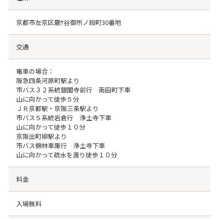
京都市左京区鹿ｹ谷御所ノ段町30番地
交通
電車の場合：
阪急四条河原町駅より
市バス３２系統銀閣寺前行 南田町下車
山に向かって徒歩５分
ＪＲ京都駅・京阪三条駅より
市バス５系統岩倉行 浄土寺下車
山に向かって徒歩１０分
京阪出町柳駅より
市バス錦林車庫行 浄土寺下車
山に向かって疏水を渡り徒歩１０分
料金
入場無料