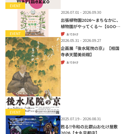
EVENT
2026.07.01 - 2026.09.30
出張植物園2026～まちなかに、
植物園がやってくる～【GOO…
EVENT
おでかけ
2026.05.31 - 2026.09.27
企画展「後水尾院の京」【相国
寺承天閣美術館】
おでかけ
EVENT
2025.07.19 - 2026.08.31
甦る‼令和の比叡山お化け屋敷
2026【大丸京都店】