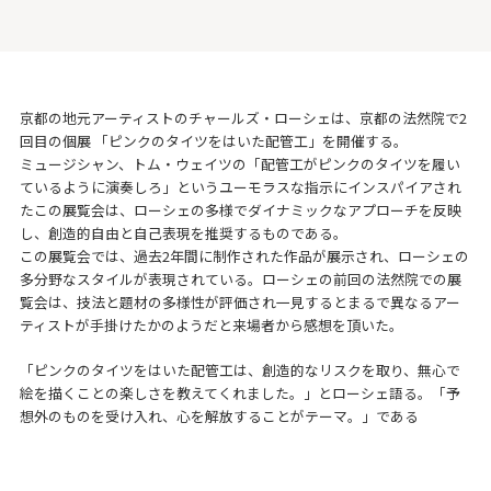
京都の地元アーティストのチャールズ・ローシェは、京都の法然院で2
回目の個展 「ピンクのタイツをはいた配管工」を開催する。
ミュージシャン、トム・ウェイツの「配管工がピンクのタイツを履い
ているように演奏しろ」というユーモラスな指示にインスパイアされ
たこの展覧会は、ローシェの多様でダイナミックなアプローチを反映
し、創造的自由と自己表現を推奨するものである。
この展覧会では、過去2年間に制作された作品が展示され、ローシェの
多分野なスタイルが表現されている。ローシェの前回の法然院での展
覧会は、技法と題材の多様性が評価され一見するとまるで異なるアー
ティストが手掛けたかのようだと来場者から感想を頂いた。
「ピンクのタイツをはいた配管工は、創造的なリスクを取り、無心で
絵を描くことの楽しさを教えてくれました。」とローシェ語る。「予
想外のものを受け入れ、心を解放することがテーマ。」である