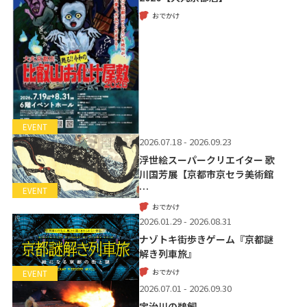
おでかけ
EVENT
2026.07.18 - 2026.09.23
浮世絵スーパークリエイター 歌
川国芳展【京都市京セラ美術館
…
EVENT
おでかけ
2026.01.29 - 2026.08.31
ナゾトキ街歩きゲーム『京都謎
解き列車旅』
おでかけ
EVENT
2026.07.01 - 2026.09.30
宇治川の鵜飼