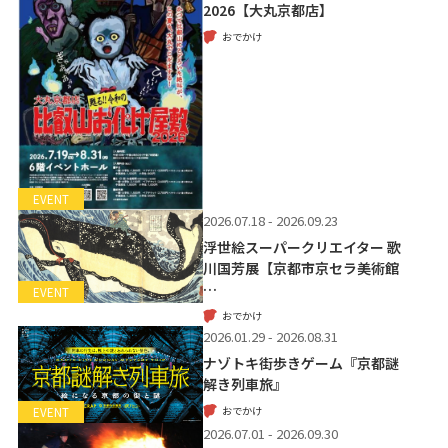
2026【大丸京都店】
おでかけ
EVENT
2026.07.18 - 2026.09.23
浮世絵スーパークリエイター 歌
川国芳展【京都市京セラ美術館
…
EVENT
おでかけ
2026.01.29 - 2026.08.31
ナゾトキ街歩きゲーム『京都謎
解き列車旅』
おでかけ
EVENT
2026.07.01 - 2026.09.30