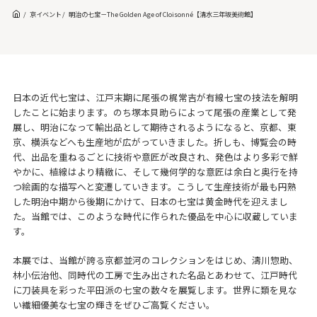
京イベント
明治の七宝－The Golden Age of Cloisonné【清水三年坂美術館】
日本の近代七宝は、江戸末期に尾張の梶常吉が有線七宝の技法を解明
したことに始まります。のち塚本貝助らによって尾張の産業として発
展し、明治になって輸出品として期待されるようになると、京都、東
京、横浜などへも生産地が広がっていきました。折しも、博覧会の時
代、出品を重ねるごとに技術や意匠が改良され、発色はより多彩で鮮
やかに、植線はより精緻に、そして幾何学的な意匠は余白と奥行を持
つ絵画的な描写へと変遷していきます。こうして生産技術が最も円熟
した明治中期から後期にかけて、日本の七宝は黄金時代を迎えまし
た。当館では、このような時代に作られた優品を中心に収蔵していま
す。
本展では、当館が誇る京都並河のコレクションをはじめ、濤川惣助、
林小伝治他、同時代の工房で生み出された名品とあわせて、江戸時代
に刀装具を彩った平田派の七宝の数々を展覧します。世界に類を見な
い繊細優美な七宝の輝きをぜひご高覧ください。