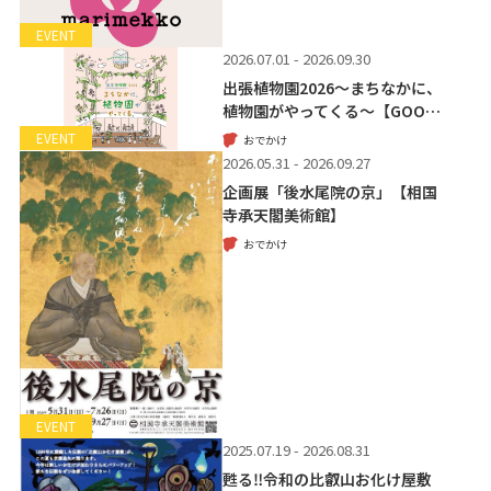
EVENT
2026.07.01 - 2026.09.30
出張植物園2026～まちなかに、
植物園がやってくる～【GOO…
EVENT
おでかけ
2026.05.31 - 2026.09.27
企画展「後水尾院の京」【相国
寺承天閣美術館】
おでかけ
EVENT
2025.07.19 - 2026.08.31
甦る‼令和の比叡山お化け屋敷