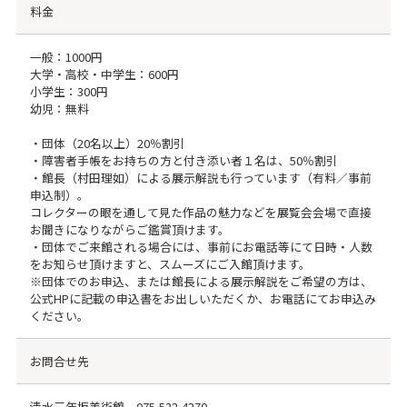
料金
一般：1000円
大学・高校・中学生：600円
小学生：300円
幼児：無料
・団体（20名以上）20％割引
・障害者手帳をお持ちの方と付き添い者１名は、50％割引
・館長（村田理如）による展示解説も行っています（有料／事前
申込制）。
コレクターの眼を通して見た作品の魅力などを展覧会会場で直接
お聞きになりながらご鑑賞頂けます。
・団体でご来館される場合には、事前にお電話等にて日時・人数
をお知らせ頂けますと、スムーズにご入館頂けます。
※団体でのお申込、または館長による展示解説をご希望の方は、
公式HPに記載の申込書をお出しいただくか、お電話にてお申込み
ください。
お問合せ先
清水三年坂美術館
075-532-4270