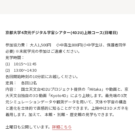
京都大学4次元デジタル宇宙シアター(4D2U)上映コース(日曜日)
参加協力費： 大人1,500円 小中高生800円(小中学生は、保護者同伴
必要) ※未就学児の参加はご遠慮ください。
見学時間：
(1) 10:15～11:45
(2) 13:00～14:30
各回開始時刻の10分前にお越しください。
定員： 各回12名
内容： 国立天文台4D2Uプロジェクト提供の「Mitaka」や動画と、京
大天文台独自の3Ｄ動画「Kyoto4D」により上映します。最先端の3次
元シミュレーションデータや観測データを用いて、天体や宇宙の構造
と進化を立体的で直感的に知ることができます。上映中は3Ｄメガネを
着用します。加えて、 本館・ 別館・ 歴史館の見学もできます。
土曜日も公開しています。
詳細こちら