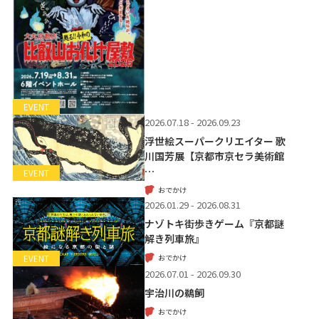
EVENT
2026.07.18 - 2026.09.23
浮世絵スーパークリエイター 歌
川国芳展【京都市京セラ美術館
…
EVENT
おでかけ
2026.01.29 - 2026.08.31
ナゾトキ街歩きゲーム『京都謎
解き列車旅』
おでかけ
EVENT
2026.07.01 - 2026.09.30
宇治川の鵜飼
おでかけ