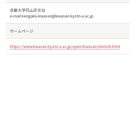
京都大学花山天文台
e-mail kengaku-kwasan@kwasan.kyoto-u.ac.jp
ホームページ
https://www.kwasan.kyoto-u.ac.jp/open/kwasan/donichi.html