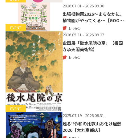
2026.07.01 - 2026.09.30
出張植物園2026～まちなかに、
植物園がやってくる～【GOO…
EVENT
おでかけ
2026.05.31 - 2026.09.27
企画展「後水尾院の京」【相国
寺承天閣美術館】
おでかけ
EVENT
2025.07.19 - 2026.08.31
甦る‼令和の比叡山お化け屋敷
2026【大丸京都店】