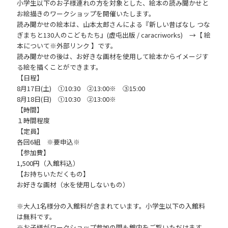
小学生以下のお子様連れの方を対象とした、絵本の読み聞かせと
お絵描きのワークショップを開催いたします。
読み聞かせの絵本は、山本太郎さんによる『新しい昔ばなし つな
ぎまちと130人のこどもたち』(虚屯出版 / caracriworks) →【 絵
本について※外部リンク 】です。
読み聞かせの後は、お好きな画材を使用して絵本からイメージす
る絵を描くことができます。
【日程】
8月17日(土) ①10:30 ②13:00※ ③15:00
8月18日(日) ①10:30 ②13:00※
【時間】
１時間程度
【定員】
各回6組 ※要申込※
【参加費】
1,500円（入館料込）
【お持ちいただくもの】
お好きな画材（水を使用しないもの）
※大人1名様分の入館料が含まれています。小学生以下の入館料
は無料です。
※お子様がワークショップ参加の間も館内をご覧いただけます。