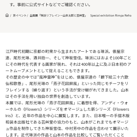
す。事前に公式サイトなどでご確認ください。
京イベント
企画展「琳派リフレイン－山本太郎と芸艸堂」 Special exhibition Rimpa Refrain Taro
江戸時代初期に京都の町衆から生まれたアートである琳派。俵屋宗
達、尾形光琳、酒井抱一、そして神坂雪佳。琳派にはおよそ100年ごと
にその時代を代表する画家が現れ、それは400年以上に及ぶ日本初のア
ートムーブメントとして捉えることもできます。
その歴史の中では“風神雷神”をはじめ、俵屋宗達の「鶴下絵三十六歌
仙和歌巻」、尾形光琳の「燕子花図屏風」といった同じモチーフをリ
フレインする（繰り返す）という手法が受け継がれてきました。山本
はその手法を用い独自の世界を創造しています。
本展では、尾形光琳の「燕子花図屏風」に着想を得、アンディ・ウォ
ーホルの《Flowers》シリーズをオマージュした新シリーズ《Flowers
Iris》と、近年の作品を中心に展覧します。また、日本唯一の手摺木版
和装本出版社である芸艸堂の協力のもと、山本がこれまでもオマージ
ュ作品を制作してきた神坂雪佳、中村芳中の作品を合わせて展示いた
します。近代琳派の作品と山本の作品を比較してご覧いただくこと