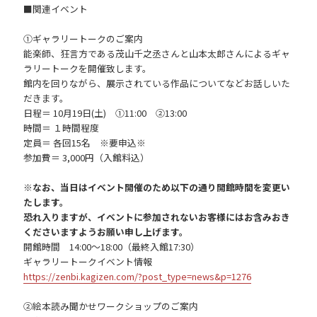
■関連イベント
①ギャラリートークのご案内
能楽師、狂言方である茂山千之丞さんと山本太郎さんによるギャ
ラリートークを開催致します。
館内を回りながら、展示されている作品についてなどお話しいた
だきます。
日程＝ 10月19日(土) ①11:00 ②13:00
時間＝ １時間程度
定員＝ 各回15名 ※要申込※
参加費＝ 3,000円（入館料込）
※なお、当日はイベント開催のため以下の通り開館時間を変更い
たします。
恐れ入りますが、イベントに参加されないお客様にはお含みおき
くださいますようお願い申し上げます。
開館時間 14:00～18:00（最終入館17:30）
ギャラリートークイベント情報
https://zenbi.kagizen.com/?post_type=news&p=1276
②絵本読み聞かせワークショップのご案内