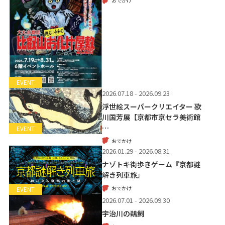
おでかけ
EVENT
2026.07.18 - 2026.09.23
浮世絵スーパークリエイター 歌
川国芳展【京都市京セラ美術館
…
EVENT
おでかけ
2026.01.29 - 2026.08.31
ナゾトキ街歩きゲーム『京都謎
解き列車旅』
おでかけ
EVENT
2026.07.01 - 2026.09.30
宇治川の鵜飼