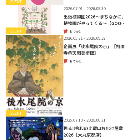
EVENT
2026.07.01 - 2026.09.30
出張植物園2026～まちなかに、
植物園がやってくる～【GOO…
EVENT
おでかけ
2026.05.31 - 2026.09.27
企画展「後水尾院の京」【相国
寺承天閣美術館】
おでかけ
EVENT
2025.07.19 - 2026.08.31
甦る‼令和の比叡山お化け屋敷
2026【大丸京都店】