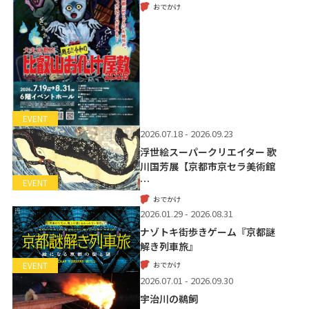
おでかけ
EVENT
2026.07.18 - 2026.09.23
浮世絵スーパークリエイター 歌
川国芳展【京都市京セラ美術館
…
EVENT
おでかけ
2026.01.29 - 2026.08.31
ナゾトキ街歩きゲーム『京都謎
解き列車旅』
おでかけ
EVENT
2026.07.01 - 2026.09.30
宇治川の鵜飼