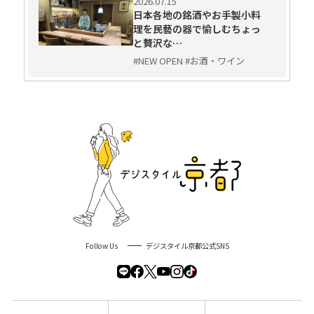
2026.07.15
日本各地の銘酒やお手製小料
理を民藝の器で愉しむちょっ
と贅沢な…
#NEW OPEN #お酒・ワイン
Follow Us
デジスタイル京都公式SNS