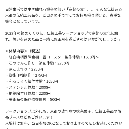
日常生活では中々触れる機会の無い「京都の文化」。 そんな伝統ある
京都の伝統工芸品を、ご自身の手で作ってお持ち帰り頂ける、貴重な
機会となっています。
2023年の締めくくりに、伝統工芸ワークショップで京都の文化に触
れ、想いを込めた品と一緒にお正月を過ごすのはいかがでしょうか？
＜体験内容＞（税込）
・紅白梅柄西陣金襴 畳コースター製作体験：1650円～
・石のはんこ作り 篆刻体験：2750円
・京こま作り：2750円
・御朱印帖制作：2750円
・和ろうそく絵付体験：1650円
・ステンシル体験：2000円
・桐箱絵付け体験：2200円
・美術品の保存修復体験：500円
ワークショップ以外にも、京都の農作物や抹茶菓子、伝統工芸品の販
売ブースなどもございます！
入場料は無料、当日参加OKとなっておりますのでぜひお越しください