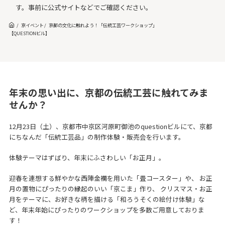
す。事前に公式サイトなどでご確認ください。
京イベント
京都の文化に触れよう！「伝統工芸ワークショップ」
【QUESTIONビル】
年末の思い出に、京都の伝統工芸に触れてみま
せんか？
12月23日（土）、京都市中京区河原町御池のquestionビルにて、京都
にちなんだ「伝統工芸品」の制作体験・販売会を行います。
体験テーマはずばり、年末にふさわしい「お正月」。
迎春を連想する鮮やかな西陣金襴を用いた「畳コースター」や、 お正
月の置物にぴったりの縁起のいい「京こま」作り、 クリスマス・お正
月をテーマに、お好きな柄を描ける「和ろうそくの絵付け体験」な
ど、年末年始にぴったりのワークショップを多数ご用意しておりま
す！