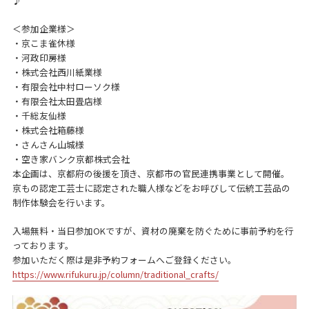
♪
＜参加企業様＞
・京こま雀休様
・河政印房様
・株式会社西川紙業様
・有限会社中村ローソク様
・有限会社太田畳店様
・千総友仙様
・株式会社箱藤様
・さんさん山城様
・空き家バンク京都株式会社
本企画は、京都府の後援を頂き、京都市の官民連携事業として開催。
京もの認定工芸士に認定された職人様などをお呼びして伝統工芸品の
制作体験会を行います。
入場無料・当日参加OKですが、資材の廃棄を防ぐために事前予約を行
っております。
参加いただく際は是非予約フォームへご登録ください。
https://www.rifukuru.jp/column/traditional_crafts/