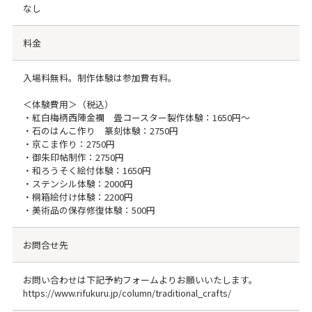
なし
料金
入場料無料。制作体験は参加費有料。
＜体験費用＞（税込）
・紅白梅柄西陣金襴 畳コースター製作体験：1650円～
・石のはんこ作り 篆刻体験：2750円
・京こま作り：2750円
・御朱印帖制作：2750円
・和ろうそく絵付体験：1650円
・ステンシル体験：2000円
・桐箱絵付け体験：2200円
・美術品の保存修復体験：500円
お問合せ先
お問い合わせは下記予約フォームよりお願いいたします。
https://www.rifukuru.jp/column/traditional_crafts/