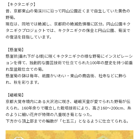
【キクタニギク】
昔、京都東山の菊渓川に沿って円山公園近くまで自生していた黄色の
野菊。
現在は、同地では絶滅し、京都府の絶滅危惧種に区分。円山公園キク
タニギクプロジェクトでは、キクタニギクの保全と円山公園、菊渓で
の復活を目指しています。
【懸崖菊】
懸崖状(垂れ下がる様)に咲くキクタニギクの様な野菊にインスピレーシ
ョンを得て、独創的な園芸技術で仕立てられた100年の歴史を持つ前垂
れ型盆栽仕立ての菊。
懸崖菊の鉢は毎年、祇園かいわい・東山の商店街、社寺などに飾ら
れ、秋を彩ります。
【嵯峨菊】
京都大覚寺境内にある大沢池に咲き、嵯峨天皇が愛でられた野菊が伝
えられ、160年余りで確立した栽培技術により、高さ160～200cm、糸
のように細い花弁が特徴の八重咲き菊となった。
下方から頂上部までの輪数が「七五三」となるように仕立てられる。