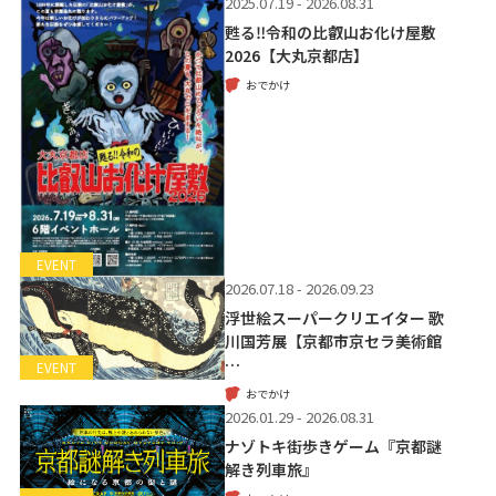
2025.07.19 - 2026.08.31
甦る‼令和の比叡山お化け屋敷
2026【大丸京都店】
おでかけ
EVENT
2026.07.18 - 2026.09.23
浮世絵スーパークリエイター 歌
川国芳展【京都市京セラ美術館
…
EVENT
おでかけ
2026.01.29 - 2026.08.31
ナゾトキ街歩きゲーム『京都謎
解き列車旅』