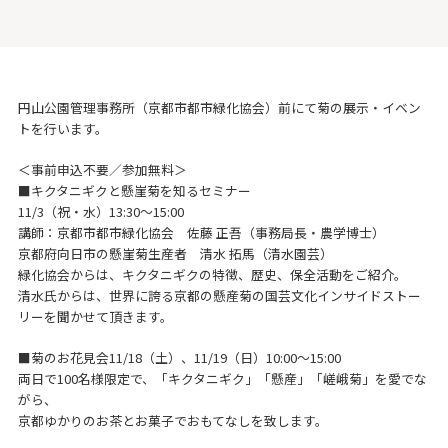
円山公園管理事務所（京都市都市緑化協会）前にて菊の展示・イベン
トを行います。
＜事前申込不要／参加無料＞
■キクタニギクと懸崖菊を知るセミナー
11/3（祝・水）13:30～15:00
講師：京都市都市緑化協会 佐藤 正吾（事務局長・農学博士）
京都府向日市の懸崖菊生産者 清水 拓馬（清水園芸）
緑化協会からは、キクタニギクの特徴、歴史、保全活動をご紹介。
清水氏からは、世界に誇る京都の懸産菊の国芸文化インサイドストー
リーを聞かせて頂きます。
■菊のお花見会11/18（土）、11/19（日）10:00～15:00
両日で100名様限定で、「キクタニギク」「懸産」「嵯峨菊」を愛でな
がら、
京都ゆかりのお茶とお菓子でおもてなしを致します。