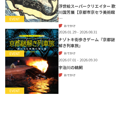
浮世絵スーパークリエイター 歌
川国芳展【京都市京セラ美術館
…
EVENT
おでかけ
2026.01.29 - 2026.08.31
ナゾトキ街歩きゲーム『京都謎
解き列車旅』
おでかけ
EVENT
2026.07.01 - 2026.09.30
宇治川の鵜飼
おでかけ
EVENT