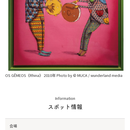
OS GÊMEOS《Rhina》 2010年 Photo by © MUCA / wunderland media
Information
スポット情報
会場