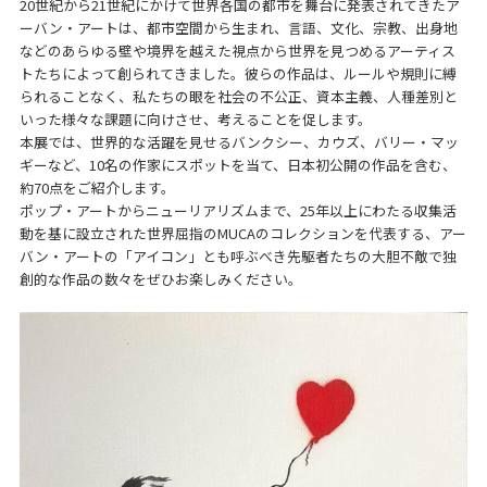
20世紀から21世紀にかけて世界各国の都市を舞台に発表されてきたア
ーバン・アートは、都市空間から生まれ、言語、文化、宗教、出身地
などのあらゆる壁や境界を越えた視点から世界を見つめるアーティス
トたちによって創られてきました。彼らの作品は、ルールや規則に縛
られることなく、私たちの眼を社会の不公正、資本主義、人種差別と
いった様々な課題に向けさせ、考えることを促します。
本展では、世界的な活躍を見せるバンクシー、カウズ、バリー・マッ
ギーなど、10名の作家にスポットを当て、日本初公開の作品を含む、
約70点をご紹介します。
ポップ・アートからニューリアリズムまで、25年以上にわたる収集活
動を基に設立された世界屈指のMUCAのコレクションを代表する、アー
バン・アートの「アイコン」とも呼ぶべき先駆者たちの大胆不敵で独
創的な作品の数々をぜひお楽しみください。