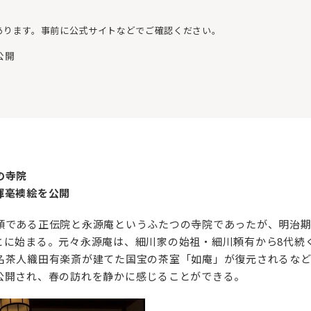
あります。事前に公式サイトなどでご確認ください。
公開
の寺院
揮毫襖絵を公開
頭である正伝院と永源庵というふたつの寺院であったが、明治
とに始まる。元々永源庵は、細川家の始祖・細川頼有から8代続
名茶人織田有楽斎が建てた国宝の茶室「如庵」が復元されるなど
公開され、春の訪れを静かに感じることができる。