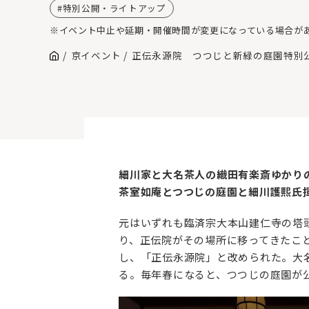
特別公開・ライトアップ
※イベント中止や延期・開催時間が変更になっている場合が
京イベント
正伝永源院 つつじと新緑の庭園特別
細川家と大名茶人の織田有楽斎ゆかり
茶室如庵とつつじの庭園と細川護熙氏
元はいずれも臨済宗大本山建仁寺の塔
り、正伝院がその場所に移ってきたこ
し、「正伝永源院」と改められた。大
る。毎年春になると、つつじの庭園が