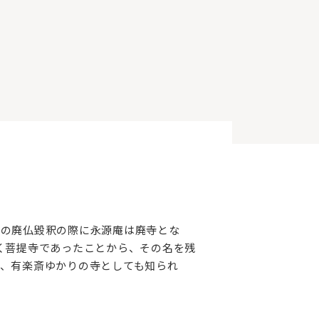
期の廃仏毀釈の際に永源庵は廃寺とな
く菩提寺であったことから、その名を残
、有楽斎ゆかりの寺としても知られ