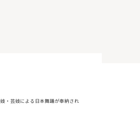
舞妓・芸妓による日本舞踊が奉納され