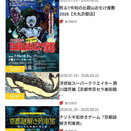
甦る‼令和の比叡山お化け屋敷
2026【大丸京都店】
おでかけ
EVENT
2026.07.18 - 2026.09.23
浮世絵スーパークリエイター 歌
川国芳展【京都市京セラ美術館
…
EVENT
おでかけ
2026.01.29 - 2026.08.31
ナゾトキ街歩きゲーム『京都謎
解き列車旅』
おでかけ