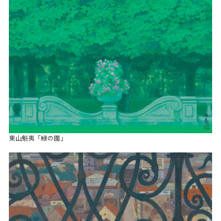
東山魁夷「緑の園」