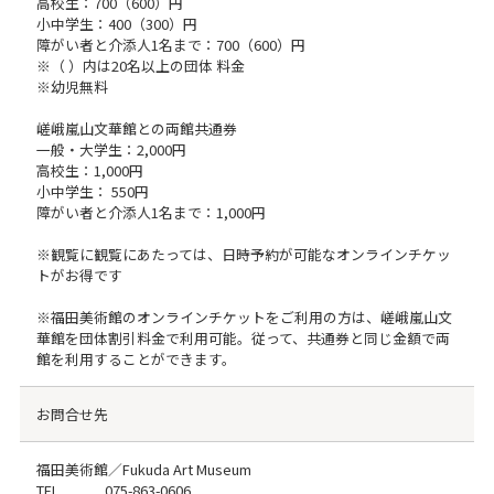
高校生：700（600）円
小中学生：400（300）円
障がい者と介添人1名まで：700（600）円
※（ ）内は20名以上の団体 料金
※幼児無料
嵯峨嵐山文華館との両館共通券
一般・大学生：2,000円
高校生：1,000円
小中学生： 550円
障がい者と介添人1名まで：1,000円
※観覧に観覧にあたっては、日時予約が可能なオンラインチケッ
トがお得です
※福田美術館のオンラインチケットをご利用の方は、嵯峨嵐山文
華館を団体割引料金で利用可能。従って、共通券と同じ金額で両
館を利用することができます。
お問合せ先
福田美術館／Fukuda Art Museum
TEL
075-863-0606