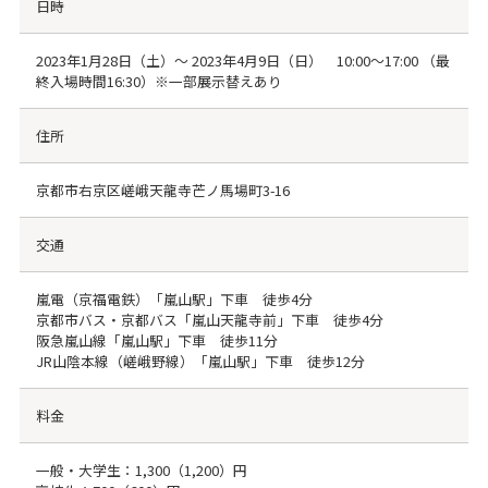
日時
2023年1月28日（土）～ 2023年4月9日（日） 10:00～17:00 （最
終入場時間16:30）※一部展示替えあり
住所
京都市右京区嵯峨天龍寺芒ノ馬場町3-16
交通
嵐電（京福電鉄）「嵐山駅」下車 徒歩4分
京都市バス・京都バス「嵐山天龍寺前」下車 徒歩4分
阪急嵐山線「嵐山駅」下車 徒歩11分
JR山陰本線（嵯峨野線）「嵐山駅」下車 徒歩12分
料金
一般・大学生：1,300（1,200）円