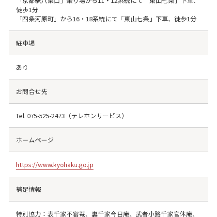
「京都駅八条口」乗り場から11・12系統にて「東山七条」下車、
徒歩1分
「四条河原町」から16・18系統にて「東山七条」下車、徒歩1分
駐車場
あり
お問合せ先
Tel.
075-525-2473
（テレホンサービス）
ホームページ
https://www.kyohaku.go.jp
補足情報
特別協力：表千家不審菴、裏千家今日庵、武者小路千家官休庵、