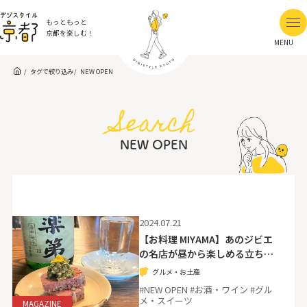
もっともっと
京都を楽しむ！
MENU
タグで絞り込み
NEW OPEN
Search
NEW OPEN
2024.07.21
【お料理 MIYAMA】あのジビエ
の名店が昼から楽しめる立ち…
グルメ・お土産
#NEW OPEN #お酒・ワイン #グル
メ・スイーツ
MAGAZINE