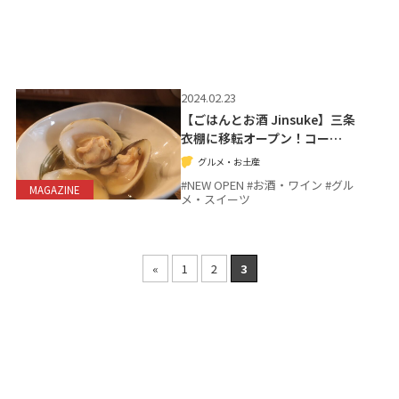
2024.02.23
【ごはんとお酒 Jinsuke】三条
衣棚に移転オープン！コー…
グルメ・お土産
#NEW OPEN #お酒・ワイン #グル
MAGAZINE
メ・スイーツ
«
1
2
3