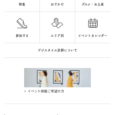
クッキー（Cookie）とは、本ウェブサイトがユーザーを識
特集
おでかけ
グルメ・お土産
別するための手段として、ご利用者のコンピュータに送付
し、ハードディスク上に記録されるデータの一つです。本ウ
ェブサイトでは、ログイン状態の保持等、当サイトにおい
て一層便利にご利用いただくことを目的として｢クッキー」
を使用しているページがあります。
利用されるブラウザの設定により、クッキー機能を無効に
参加する
エリア別
イベントカレンダー
することができますが、サービスの一部がご利用いただけ
なくなることがございます。
デジスタイル京都について
＜個人情報の利用停止、開示、訂正・追加又は削除・利用又は
提供の拒否の応諾＞
弊社では、ご本人からの求めにより自己に関する個人情報
の利用目的の通知、開示、訂正・追加又は削除及び利用・
提供の停止に応諾しております。その際はご本人様を確認
し、合理的な期間内に対応いたします。
イベント掲載ご希望の方
＜個人情報の提供の任意性と結果＞
個人情報の提供はご本人の任意で行うことができますが、
必要な個人情報の一部または全部を提供されなかった場合
は個人情報の利用目的に記されたサービスを提供できない