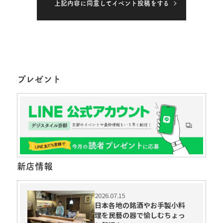
人情報を適切かつ安全に管理し、個人情報の漏えい、滅失
上記内容に同意してイベント投稿をする
又はき損を防止する保護策を講じています。
タカラサプライコミュニケーションズ株式会社 取締役
原 寛
電話：075-605-3332 FAX：075-605-1701
〒612-8338 京都市伏見区舞台町1番地
プレゼント
＜個人情報の利用目的＞
提供される個人情報は、お客様のお問い合わせ内容に応じ
ること及びこれに付帯した案内を送付するために弊社の正
当な事業範囲内で利用いたします。
詳しくは「個人情報の取り扱いについて（
https://www.taka
ra-sc.co.jp/privacypolicy/privacypolicy03/
）」をご覧くだ
さい。
新店情報
＜個人情報の第三者提供＞
提供された個人情報はあらかじめ同意をいただいている場
2026.07.15
合を除き、第三者への提供はいたしません。但し、次の場
日本各地の銘酒やお手製小料
合はその限りではありません。
理を民藝の器で愉しむちょっ
国もしくは地方公共団体等の機関から適法に要求された