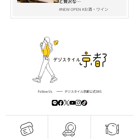
と贅沢な…
場合、及び法令に基づく場合。
#NEW OPEN #お酒・ワイン
人の生命、身体又は財産の保護のために必要がある場
合。
＜個人情報の委託＞
上記に記載した個人情報の利用目的を達成するために、業
務の一部を委託する場合があります。
この場合、個人情報を適切に取り扱っている委託先を選定
し、個人情報の適正管理や機密の保持に関して契約等を締
結し適切な管理を実施します。
＜本人が容易に認識できない方法による個人情報の取得＞
弊社は、会員の個人情報を、厳重な管理体制のもとで管
理、保管し、上記に定める場合以外で、個人情報が第三者
Follow Us
デジスタイル京都公式SNS
に漏洩することのないように、合理的な範囲内でセキュリ
ティの強化に努めます。
本ウェブサイトにおいて、個人情報を入力・閲覧されるペ
ージには、セキュリティのためにSSL（Secure Sockets
Layer）暗号技術を使用しています。SSLにより、個人情報
がインターネットで送信される前にデータの暗号化を施す
などしてセキュリティの強化に努めます。