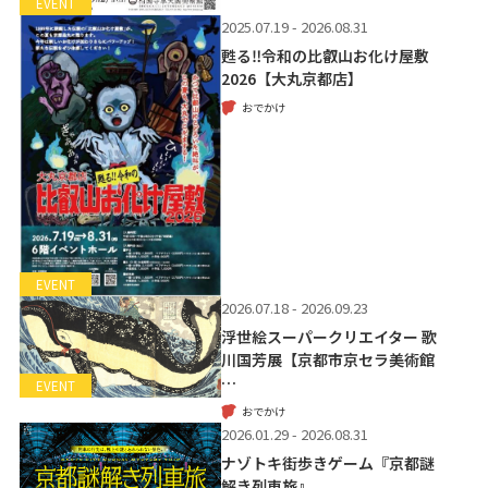
EVENT
2025.07.19 - 2026.08.31
甦る‼令和の比叡山お化け屋敷
2026【大丸京都店】
おでかけ
EVENT
2026.07.18 - 2026.09.23
浮世絵スーパークリエイター 歌
川国芳展【京都市京セラ美術館
…
EVENT
おでかけ
2026.01.29 - 2026.08.31
ナゾトキ街歩きゲーム『京都謎
解き列車旅』