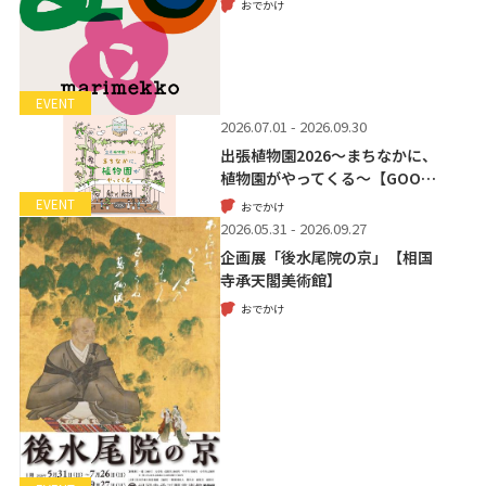
おでかけ
EVENT
2026.07.01 - 2026.09.30
出張植物園2026～まちなかに、
植物園がやってくる～【GOO…
EVENT
おでかけ
2026.05.31 - 2026.09.27
企画展「後水尾院の京」【相国
寺承天閣美術館】
おでかけ