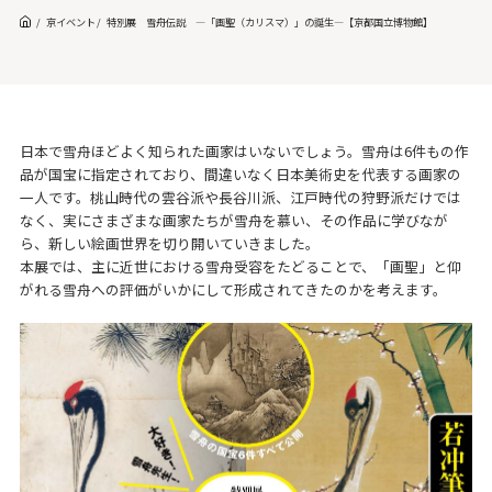
京イベント
特別展 雪舟伝説 ―「画聖（カリスマ）」の誕生―【京都国立博物館】
日本で雪舟ほどよく知られた画家はいないでしょう。雪舟は6件もの作
品が国宝に指定されており、間違いなく日本美術史を代表する画家の
一人です。桃山時代の雲谷派や長谷川派、江戸時代の狩野派だけでは
なく、実にさまざまな画家たちが雪舟を慕い、その作品に学びなが
ら、新しい絵画世界を切り開いていきました。
本展では、主に近世における雪舟受容をたどることで、「画聖」と仰
がれる雪舟への評価がいかにして形成されてきたのかを考えます。