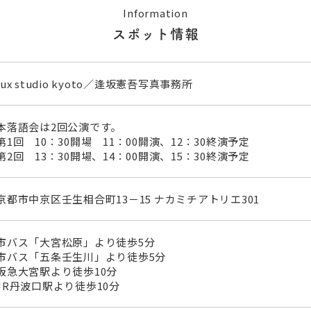
Information
スポット情報
lux studio kyoto／逢坂憲吾写真事務所
本落語会は2回公演です。
第1回 10：30開場 11：00開演、12：30終演予定
第2回 13：30開場、14：00開演、15：30終演予定
京都市中京区壬生相合町13－15 ナカミチアトリエ301
市バス「大宮松原」より徒歩5分
市バス「五条壬生川」より徒歩5分
阪急大宮駅より徒歩10分
JR丹波口駅より徒歩10分