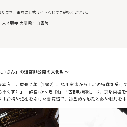
あります。事前に公式サイトなどでご確認ください。
 東本願寺 大寝殿・白書院
し)さん」の通常非公開の文化財～
本廟」。慶長７年（1602）、徳川家康から土地の寄進を受け
じゃくず）」「歓喜(かんぎ)図」「古柳眠鷺図」は、京都画壇
は帳台構や違棚を設けた書院造で、独創的な彫刻と藤や牡丹を中