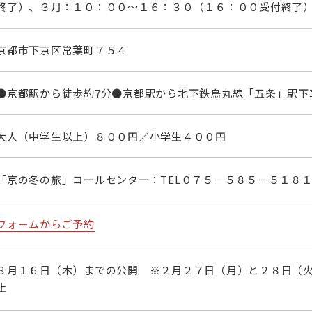
終了）、３月：１０：００～１６：３０（１６：００受付終了
京都市下京区常葉町７５４
●京都駅から徒歩約7分●京都駅から地下鉄烏丸線「五条」駅下
大人（中学生以上）８００円／小学生４００円
「京の冬の旅」コールセンター：TEL０７５－５８５－５１８１（9：
フォームからご予約
３月１６日（木）までの公開 ※２月２７日（月）と２８日（
止