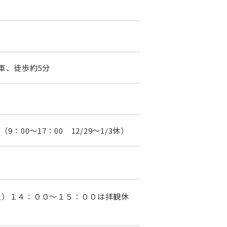
）
車、徒歩約5分
00～17：00 12/29～1/3休）
火）１４：００～１５：００は拝観休